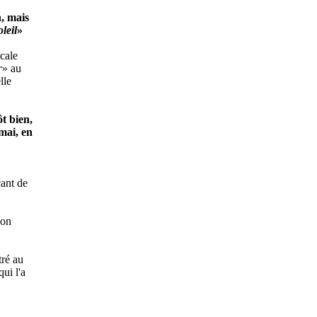
n, mais
oleil
»
cale
r
» au
lle
t bien,
mai, en
çant de
son
tré au
qui l'a