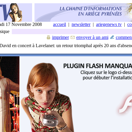
di 17 Novembre 2008
accueil
|
newsletter
|
ariegenews tv
|
co
ique
imprimer
envoyer à un ami
comment
avid en concert à Lavelanet: un retour triomphal après 20 ans d'absen