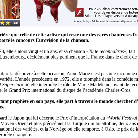
ière que celle de cette artiste qui reste une des rares chanteuses fr
porté le concours Eurovision de la chanson.
73, elle a alors vingt et un ans, et sa chanson «
Tu te reconnaîtras
», fait
 Luxembourg, décidément plus pertinent que la France dans le choix de 
ublic la découvre à cette occasion, Anne Marie n'est pas une inconnue d
variété. L'année précédente en 1972, elle a triomphé dans la comédie m
t Superstar
» où elle interprète le rôle de Marie Madeleine, avant de rece
e, le Grand Prix international du disque de l’académie Charles-Cros.
tant prophète en son pays, elle part à travers le monde chercher d
s.
ard le Japon qui lui décerne le Prix d’Interprétation au «
World Festival
Moyen Orient et plus précisément la Turquie qui lui attribue, deux ans d
national des variétés, et la Norvège où elle remporte, à Oslo, le prix de l
erprète étrangère.