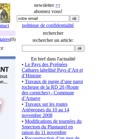
newsletter
abonnez vous!
politique de confidentialité
ntact
rechercher
aires
(0)
rechercher un article:
ce
En bref dans l'actualité
•
Le Pays des Pyrénées
Cathares labellisé Pays d’Art et
d’Histoire
•
Travaux de purge d’une paroi
rocheuse de la RD 20 (Route
des corniches) - Commune
d’Arnave
•
Travaux sur les routes
Ariégeoises du 10 au 14
novembre 2008
•
Modifications de tournées du
Smectom du Plantaurel en
raison du 11 novembre
•
Reconstruction d’un mur de