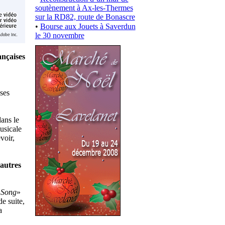
soutènement à Ax-les-Thermes
sur la RD82, route de Bonascre
•
Bourse aux Jouets à Saverdun
le 30 novembre
ançaises
ses
ans le
usicale
voir,
'autres
 Song
»
e suite,
a