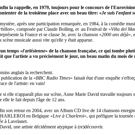
fin la rappelle, en 1979, toujours pour le concours de l'Eurovisio
 contenter de la troisième place avec un beau titre: «
Je suis l'enfant s
e mystère, après une participation remarquée, en 1984, à la comédie musi
rbillon
», composée par Claude Bolling, et au Festival de «
Viña del Ma
 représente la France et se classe 3e, avec la chanson «
2000 ans déjà
», e
la scène musicale aussi vite qu'elle y était apparue.
 un temps «
l'arlésienne
» de la chanson française, ce qui tombe plutô
t que l'artiste a vu précisément le jour, un beau matin du mois de 
sins anglais la recherchent.
publication de la «
BBC Radio Times
» faisait état d'une enquête s'effor
race de l'artiste: en vain!
 si elle n'apparaît plus sur scène, Anne Marie David travaille toujours 
elle le fait depuis l'âge de 12 ans.
nfin son retour en 2004, avec un Album CD live de 14 chansons enregis
 CHARLEROI en Belgique «
Live à Charleroi
», qui préfigure la tournée 
e à Lavelanet.
avid, une artiste décidément atypique à (re)découvrir.