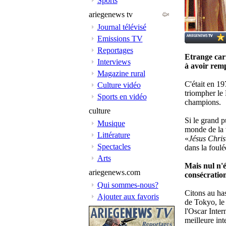
Sports
ariegenews tv
Journal télévisé
Emissions TV
Reportages
Etrange carr
Interviews
à avoir rem
Magazine rural
C'était en 19
Culture vidéo
triompher le
Sports en vidéo
champions.
culture
Si le grand p
Musique
monde de la 
Littérature
«
Jésus Chris
Spectacles
dans la foulé
Arts
Mais nul n'é
ariegenews.com
consécration
Qui sommes-nous?
Citons au has
Ajouter aux favoris
de Tokyo, le 
l'Oscar Inter
meilleure int