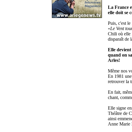
La France en
elle doit se
Puis, c'est l
«
Le Vent tou
Chili où elle
disparaît de 
Elle devient
quand on sai
Arles!
Même nos voi
En 1981 une 
retrouver la t
En fait, même
chant, comme 
Elle signe e
Théâtre de
ainsi emmené
Anne Marie D