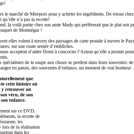
ge!
rs le marché de Mirepoix pour y acheter les ingrédients. De retour chez 
t qu’elle n’a pas la recette!
nd, la voilà partie chez son amie Mady qui préfèrerait que le plat soit p
uquet de Montségur !
nt elles volent à travers des paysages de carte postale à travers le Pay
hares, sur une route semée d’embûches.
nne acceptent d’aider Domi à concocter l’Azinat qu’elle a promis pour 
mis.
 spécialistes de la soupe aux choux se perdent dans leurs souvenirs: de
hanges en patois, des souvenirs d’enfance, un moment de vrai bonheur
naturellement que
ie cette histoire où
 y retrouver un
son vécu, de son
 son enfance.
lement sur ce DVD,
léments, la recette de
Suzanne, les
» lors de la réalisation
surtout dans les