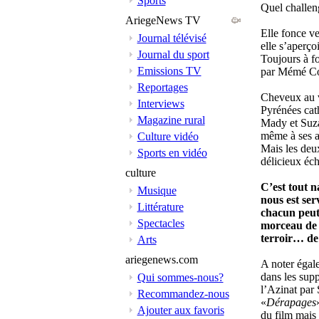
Sports
Quel challen
AriegeNews TV
Elle fonce ve
Journal télévisé
elle s’aperçoi
Journal du sport
Toujours à fo
Emissions TV
par Mémé Co
Reportages
Cheveux au ve
Interviews
Pyrénées cat
Magazine rural
Mady et Suza
même à ses a
Culture vidéo
Mais les deux
Sports en vidéo
délicieux éc
culture
C’est tout 
Musique
nous est serv
Littérature
chacun peut
Spectacles
morceau de 
terroir… de
Arts
ariegenews.com
A noter éga
dans les supp
Qui sommes-nous?
l’Azinat par 
Recommandez-nous
«
Dérapages
Ajouter aux favoris
du film mais 