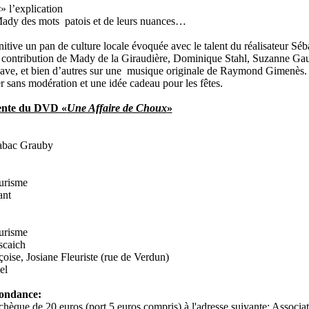
s
» l’explication
Mady des mots patois et de leurs nuances…
nitive un pan de culture locale évoquée avec le talent du réalisateur Séb
la contribution de Mady de la Giraudière, Dominique Stahl, Suzanne Gau
ve, et bien d’autres sur une musique originale de Raymond Gimenès.
sans modération et une idée cadeau pour les fêtes.
ente du DVD «
Une Affaire de Choux
»
abac Grauby
urisme
ant
urisme
scaich
oise, Josiane Fleuriste (rue de Verdun)
el
ondance:
hèque de 20 euros (port 5 euros compris) à l'adresse suivante: Associa