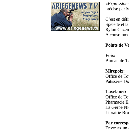
«
Expression
précise par 
C’est en défi
Spelette et 
Ryton Cazena
A consommer 
Points de V
Foix:
Bureau de T
Mirepoix:
Office de To
Pâtisserie Di
Lavelanet:
Office de To
Pharmacie E
La Gerbe Niç
Librairie Bru
Par corresp
Envoyez un c