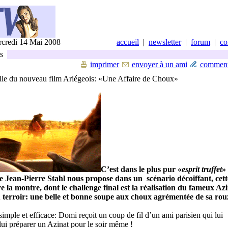
credi 14 Mai 2008
accueil
|
newsletter
|
forum
|
co
ts
imprimer
envoyer à un ami
comment
ielle du nouveau film Ariégeois: «Une Affaire de Choux»
C’est dans le plus pur «
esprit truffet
»
e Jean-Pierre Stahl nous propose dans un scénario décoiffant, cett
e la montre, dont le challenge final est la réalisation du fameux Azi
u terroir: une belle et bonne soupe aux choux agrémentée de sa ro
imple et efficace: Domi reçoit un coup de fil d’un ami parisien qui lui
ui préparer un Azinat pour le soir même !