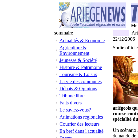
Mer
sommaire
Ar
22/12/2006
Actualités & Economie
Agriculture &
Sortie offic
Environnement
Jeunesse & Société
Histoire & Patrimoine
Tourisme & Loisirs
La vie des communes
Débats & Opinions
Tribune libre
Faits divers
ariégeois qu
Le saviez-vous?
course contr
Animations régionales
spécialité d
Courrier des lecteurs
Un scénario s
En bref dans l'actualité
demande de l