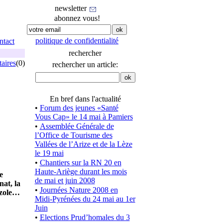
newsletter
abonnez vous!
politique de confidentialité
ntact
rechercher
aires
(0)
rechercher un article:
En bref dans l'actualité
•
Forum des jeunes «Santé
Vous Cap» le 14 mai à Pamiers
•
Assemblée Générale de
l’Office de Tourisme des
Vallées de l’Arize et de la Lèze
le 19 mai
•
Chantiers sur la RN 20 en
Haute-Ariège durant les mois
e
de mai et juin 2008
nat, la
•
Journées Nature 2008 en
uzole…
Midi-Pyrénées du 24 mai au 1er
Juin
•
Elections Prud’homales du 3