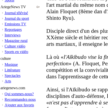
Sports
l'art martial du même nom 
AriegeNews TV
Alain Floquet (8ème dan d
Journal télévisé
Shinto Ryu).
Journal du sport
Emissions TV
Reportages
Disciple direct d'un des pl
Interviews
XXème siècle et héritier re
Magazine rural
arts martiaux, il enseigne l
Culture vidéo
Sports en vidéo
Là où «
l'Aïkibudo vise la 
culture
perfection
» (A. Floquet, P
Musique
compétition et la conviviali
Littérature
dans l'apprentissage de cett
Spectacles
Arts
ariegenews.com
Ainsi, si l'Aïkibudo se rapp
Qui sommes-nous?
disciplines d'auto-défense, l
Recommandez-nous
«
n'est pas d'apprendre à se
Ajouter aux favoris