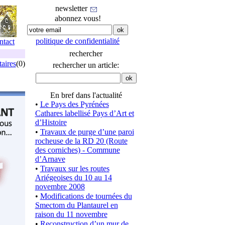
newsletter
abonnez vous!
politique de confidentialité
ntact
rechercher
aires
(0)
rechercher un article:
En bref dans l'actualité
•
Le Pays des Pyrénées
Cathares labellisé Pays d’Art et
d’Histoire
•
Travaux de purge d’une paroi
rocheuse de la RD 20 (Route
des corniches) - Commune
d’Arnave
•
Travaux sur les routes
Ariégeoises du 10 au 14
novembre 2008
•
Modifications de tournées du
Smectom du Plantaurel en
raison du 11 novembre
•
Reconstruction d’un mur de