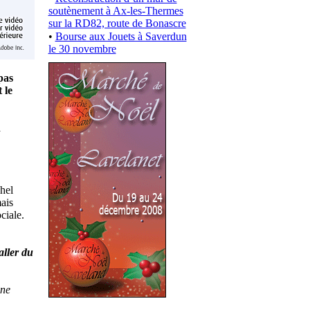
soutènement à Ax-les-Thermes
sur la RD82, route de Bonascre
•
Bourse aux Jouets à Saverdun
le 30 novembre
pas
t le
a
hel
ais
ciale.
aller du
 ne