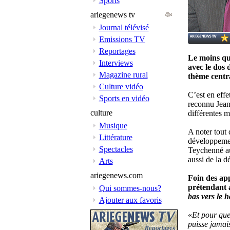
Sports
ariegenews tv
Journal télévisé
Emissions TV
Reportages
Le moins que
Interviews
avec le dos 
Magazine rural
thème centr
Culture vidéo
C’est en effe
Sports en vidéo
reconnu Jean-
culture
différentes m
Musique
A noter tout 
Littérature
développemen
Spectacles
Teychenné au
aussi de la d
Arts
ariegenews.com
Foin des app
prétendant a
Qui sommes-nous?
bas vers le h
Ajouter aux favoris
«
Et pour que
puisse jamais