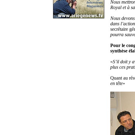
Nous mettron
Royal et à sa
Nous devons ê
dans l’actio
secrétaire gé
pourra sauver
Pour le cong
synthèse éla
«
S’il doit y 
plus ces pra
Quant au résu
en tête
»