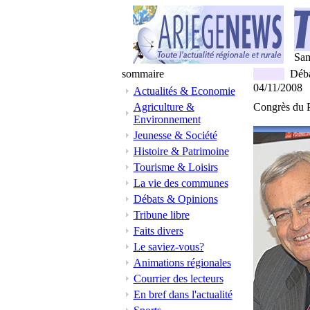
Sam
sommaire
Déba
04/11/2008
Actualités & Economie
Agriculture &
Congrès du PS
Environnement
Jeunesse & Société
Histoire & Patrimoine
Tourisme & Loisirs
La vie des communes
Débats & Opinions
Tribune libre
Faits divers
Le saviez-vous?
Animations régionales
Courrier des lecteurs
En bref dans l'actualité