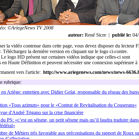
idéo: ©AriegeNews TV 2008
auteur:
René Sicre |
publié le:
04/
ser la vidéo contenue dans cette page, vous devez disposer du lecteur F
. Téléchargez la dernière version en cliquant sur le logo ci-contre.
:
Le logo HD présent sur certaines vidéos indique que celles-ci sont
es en Haute Définition et peuvent nécessiter une connexion supérieure 
manent vers l'article:
http://www.ariegenews.com/news/news-6636.
 rubrique:
 en Ariège: entretien avec Didier Gelat, responsable du réseau des bur
tion «Tous azimuts» pour le «Contrat de Revitalisation du Couserans»
 vue d'André Trigano sur la crise financière
du PS: «c’est un séisme, un petit séisme mais qu’il faudra traduire dans
fédéral»
re de Métiers très favorable aux préconisations du rapport de Roux su
ne d’affectation