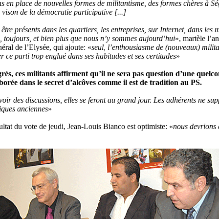
s en place de nouvelles formes de militantisme, des formes chères à S
 vison de la démocratie participative [...]
tre présents dans les quartiers, les entreprises, sur Internet, dans les m
n, toujours, et bien plus que nous n’y sommes aujourd’hui
», martèle l’a
néral de l’Elysée, qui ajoute: «
seul, l’enthousiasme de (nouveaux) milita
 ce parti trop englué dans ses habitudes et ses certitudes
»
rès, ces militants affirment qu’il ne sera pas question d’une quelc
borée dans le secret d’alcôves comme il est de tradition au PS.
avoir des discussions, elles se feront au grand jour. Les adhérents ne sup
tiques anciennes
»
ltat du vote de jeudi, Jean-Louis Bianco est optimiste: «
nous devrions 