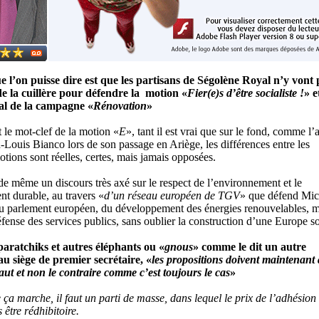
 l’on puisse dire est que les partisans de Ségolène Royal n’y vont 
de la cuillère pour défendre la motion «
Fier(e)s d’être socialiste !
» e
al de la campagne «
Rénovation
»
t le mot-clef de la motion «
E
», tant il est vrai que sur le fond, comme l’
Louis Bianco lors de son passage en Ariège, les différences entre les
otions sont réelles, certes, mais jamais opposées.
de même un discours très axé sur le respect de l’environnement et le
t durable, au travers «
d’un réseau européen de TGV
» que défend Mic
 parlement européen, du développement des énergies renouvelables, m
éfense des services publics, sans oublier la construction d’une Europe so
aratchiks et autres éléphants ou «
gnous
» comme le dit un autre
u siège de premier secrétaire, «
les propositions doivent maintenant 
aut et non le contraire comme c’est toujours le cas
»
 ça marche, il faut un parti de masse, dans lequel le prix de l’adhésion
 être rédhibitoire.