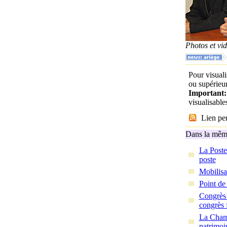
Photos et v
Pour visuali
ou supérieur
Important
visualisabl
Lien per
Dans la même
La Poste
poste
Mobilisa
Point de
Congrès 
congrès 
La Chamb
patrimoi