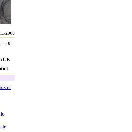
11/2008
lash 9
à 512K.
html
eaux de
 le
r le