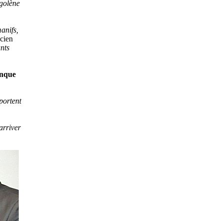
égolène
anifs,
ncien
nts
onque
portent
arriver