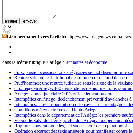
Lien permanent vers l'article:
http://www.ariegenews.com/news-
dans la même rubrique > ariège >
actualités et économie
Foix: plusieurs associations ariégeoises se mobilisent pour le so
Rentrée solennelle du tribunal de commerce sur fond de crise
Prud'hommes: une rentrée judiciaire sous le signe de la vigilanc
Chômage en Ariège: 100 demandeurs d'emploi en plus pour nov
Ariège: l'année judiciaire 2013 officiellement ouverte
Intempéries en Ariège: déclenchement préventif d'avalanches à 
Intempéries: l'hiver poursuit son offensive sur la montagne et le
Conditions météo extrêmes en Haute-Ariège
Intempéries dans le département de l'Ariège: les premiers naufra
Voeux de Salvador Pérez, préfet de l'Ariège, aux personnalités e
Ruptures conventionnelles, net succès pour ces séparations à l'
Opération escargot des taxis ariégeois pour manifester contre la 