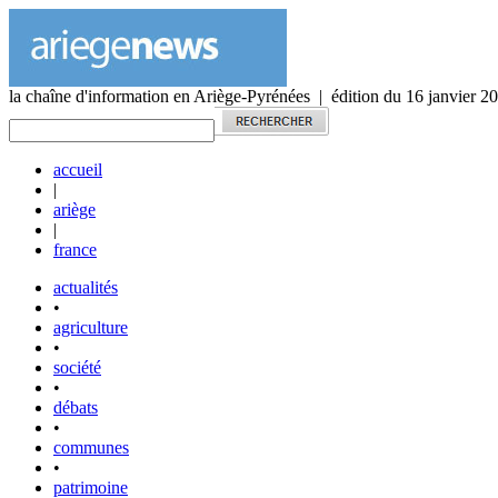
la chaîne d'information en Ariège-Pyrénées | édition du 16 janvier 2
accueil
|
ariège
|
france
actualités
•
agriculture
•
société
•
débats
•
communes
•
patrimoine