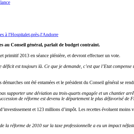
ilance
s à l'Hospitalet-près-l'Andorre
s au Conseil général, parlait de budget contraint.
 primitif 2013 en séance plénière, et devront effectuer un vote.
le déficit est toujours là. Ce que je demande, c’est que l’Etat compens
rs démarches ont été entamées et le président du Conseil général se rendr
s supporter une déviation au trois-quarts engagée et un chantier arrêt
 succession de réforme est devenu le département le plus défavorisé de 
s d’investissement et 123 millions d’impôt. Les recettes évoluent moins
t de la réforme de 2010 sur la taxe professionnelle a eu un impact néfas