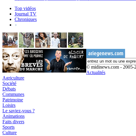
Top vidéos
Journal TV
Chroniques
© midinews.com - 2005-
Actualités
Agriculture
Société
Débats
Communes
Patrimoine
Loisirs
Le saviez-vous ?
Animations
Faits divers
Sports
Culture