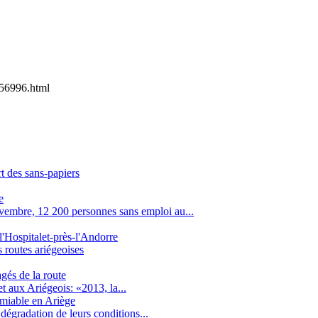
56996.html
rt des sans-papiers
e
embre, 12 200 personnes sans emploi au...
l'Hospitalet-près-l'Andorre
s routes ariégeoises
gés de la route
t aux Ariégeois: «2013, la...
amiable en Ariège
dégradation de leurs conditions...