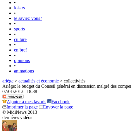
•
loisirs
•
le saviez-vous?
•
sports
•
culture
•
en bref
•
opinions
•
animations
ariège
>
actualités et économie
> collectivités
Ariège: le budget du Conseil général en discussion malgré des compen
07/01/2013 | 18:38
Ajouter à mes favoris
Facebook
Imprimer la page
Envoyer la page
© MidiNews 2013
dernières vidéos