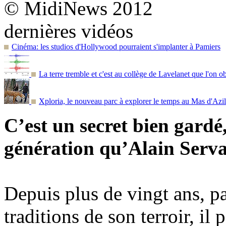
© MidiNews 2012
dernières vidéos
Cinéma: les studios d'Hollywood pourraient s'implanter à Pamiers
La terre tremble et c'est au collège de Lavelanet que l'on o
Xploria, le nouveau parc à explorer le temps au Mas d'Azil
C’est un secret bien gardé
génération qu’Alain Servat
Depuis plus de vingt ans, pas
traditions de son terroir, il 