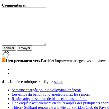
Commentaire:
Lien permanent vers l'article:
http://www.ariegenews.com/news-
dans la même rubrique > ariège >
sports
Semaine chargée pour le volley-ball ariégeois
Les échos du ballon rond ariégeois chez les seniors
Rugby ariégeois: coup de blanc et coups de force
Une enquête actuellement en cours auprès des pratiquants sporti
Thierry Suilhard renouvelé à la tête du Spiridon Club du Pays 