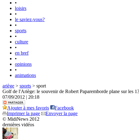
•
loisirs
•
le saviez-vous?
•
sports
•
culture
•
en bref
•
opinions
•
animations
ariège
>
sports
> sport
Golf de l'Ariège: le souvenir de Robert Paparemborde plane sur les 
07/09/2012 | 20:18
Ajouter à mes favoris
Facebook
Imprimer la page
Envoyer la page
© MidiNews 2012
dernières vidéos