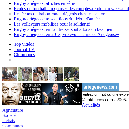
Rugby ariégeois: affiches en série
Ecoles de football ariégeoises: les comptes-rendus du week-end
Les échos du ballon rond ariégeois chez les seniors
Rugby ariégeois: tops et flops du début d'année
Les volleyeurs mobilisés pour la solidarité
Rugby ariégeois: en l'an treize, souhaitons du beau jeu
Rugby ariégeois: en 2013, «relevons la mêlée Ariégeoise»
Top vidéos
Journal TV
Chroniques
© midinews.com - 2005-
Actualités
Agriculture
Société
Débats
Communes