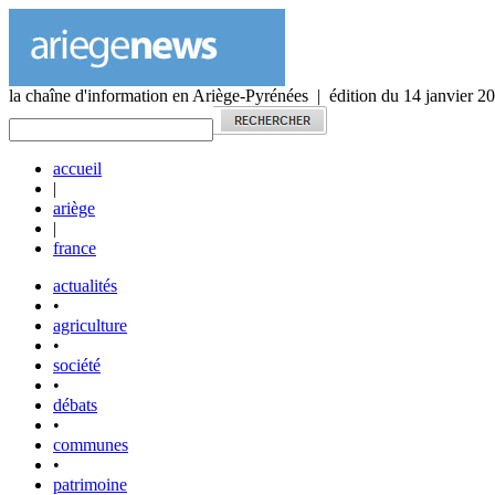
la chaîne d'information en Ariège-Pyrénées | édition du 14 janvier 2
accueil
|
ariège
|
france
actualités
•
agriculture
•
société
•
débats
•
communes
•
patrimoine