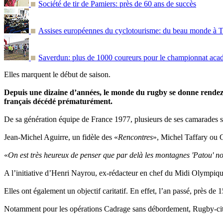
Société de tir de Pamiers: près de 60 ans de succès
Assises européennes du cyclotourisme: du beau monde à T
Saverdun: plus de 1000 coureurs pour le championnat ac
Elles marquent le début de saison.
Depuis une dizaine d’années, le monde du rugby se donne rendez-
français décédé prématurément.
De sa génération équipe de France 1977, plusieurs de ses camarades s
Jean-Michel Aguirre, un fidèle des «
Rencontres
», Michel Taffary ou G
«
On est très heureux de penser que par delà les montagnes 'Patou' no
A l’initiative d’Henri Nayrou, ex-rédacteur en chef du Midi Olympique
Elles ont également un objectif caritatif. En effet, l’an passé, près de
Notamment pour les opérations Cadrage sans débordement, Rugby-cités