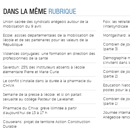
DANS LA MÊME
RUBRIQUE
Union sacrée des syndicats ariégeois autour de la
Foix: les retrai
mobilisation du 9 avril
l'intersyndicale
Ecole: assises départementales de la mobilisation de
Montgailhard: 
l'école et de ses partenaires pour les valeurs de la
Combien de jour
République
(partie 3)
Violences conjugales: une formation en direction des
Démographie mé
professionnels de la santé
s'invitent dans 
Saverdun: 25% des instituteurs absents à l'école
Combien de jour
élémentaire Pierre et Marie Curie
(partie 2)
Le conflit s'installe dans la durée à la pharmacie du
Education Natio
CHIVA
postes pour la 
Semaine de la presse à l'école: et si on parlait
Combien de jour
sexualité au collège Pasteur de Lavelanet
(partie 1)
Pharmacie du Chiva: grève illimitée à partir
Journée intern
d'aujourd'hui de 13 à 17 h
Ariégeoise renc
Couserans: projet de territoire Action Construction
Durable