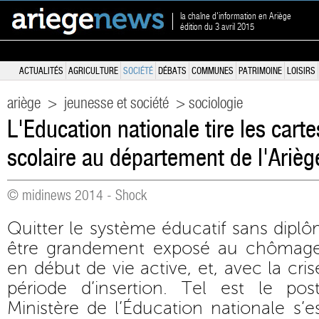
la chaîne d'information en Ariège
édition du 3 avril 2015
ACTUALITÉS
AGRICULTURE
SOCIÉTÉ
DÉBATS
COMMUNES
PATRIMOINE
LOISIRS
ariège
>
jeunesse et société
> sociologie
L'Education nationale tire les carte
scolaire au département de l'Arièg
© midinews 2014 - Shock
Quitter le système éducatif sans diplô
être grandement exposé au chômage
en début de vie active, et, avec la cris
période d’insertion. Tel est le pos
Ministère de l’Éducation nationale s’e