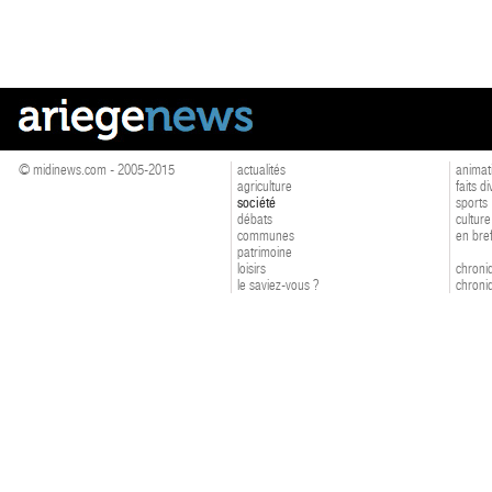
© midinews.com - 2005-2015
actualités
animat
agriculture
faits d
société
sports
débats
culture
communes
en bre
patrimoine
loisirs
chroniq
le saviez-vous ?
chroniq