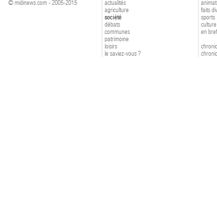
© midinews.com - 2005-2015
actualités
animat
agriculture
faits d
société
sports
débats
culture
communes
en bre
patrimoine
loisirs
chroniq
le saviez-vous ?
chroniq