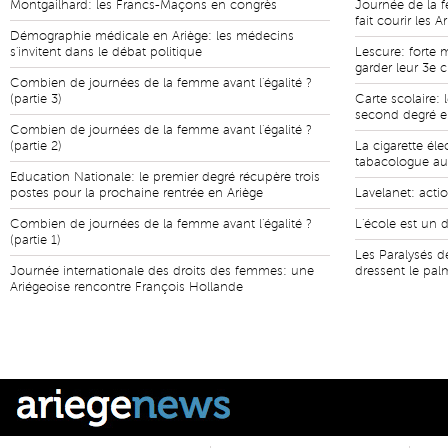
Montgailhard: les Francs-Maçons en congrès
Journée de la f
fait courir les A
Démographie médicale en Ariège: les médecins
s'invitent dans le débat politique
Lescure: forte 
garder leur 3e c
Combien de journées de la femme avant l'égalité ?
(partie 3)
Carte scolaire:
second degré e
Combien de journées de la femme avant l'égalité ?
(partie 2)
La cigarette éle
tabacologue au 
Education Nationale: le premier degré récupère trois
postes pour la prochaine rentrée en Ariège
Lavelanet: acti
Combien de journées de la femme avant l'égalité ?
L'école est un d
(partie 1)
Les Paralysés d
Journée internationale des droits des femmes: une
dressent le palm
Ariégeoise rencontre François Hollande