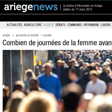
la chaîne d'information en Ariège
édition du 17 mars 2015
ACTUALITÉS
AGRICULTURE
SOCIÉTÉ
DÉBATS
COMMUNES
PATRIMOINE
LOISIRS
ariège
>
jeunesse et société
> société
Combien de journées de la femme avant l