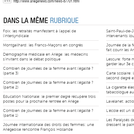
http://www.ariegenews.com/news-87701.html
DANS LA MÊME
RUBRIQUE
Foix: les retraités manifestent à l'appel de
Saint-Paul-de-Ja
l'intersyndicale
intervenants lou
Montgailhard: les Francs-Maçons en congrès
Journée de la f
fait courir les A
Démographie médicale en Ariège: les médecins
s'invitent dans le débat politique
Lescure: forte 
garder leur 3e c
Combien de journées de la femme avant l'égalité ?
(partie 3)
Carte scolaire:
second degré e
Combien de journées de la femme avant l'égalité ?
(partie 2)
La cigarette éle
tabacologue au 
Education Nationale: le premier degré récupère trois
postes pour la prochaine rentrée en Ariège
Lavelanet: acti
Combien de journées de la femme avant l'égalité ?
L'école est un d
(partie 1)
Les Paralysés d
Journée internationale des droits des femmes: une
dressent le palm
Ariégeoise rencontre François Hollande