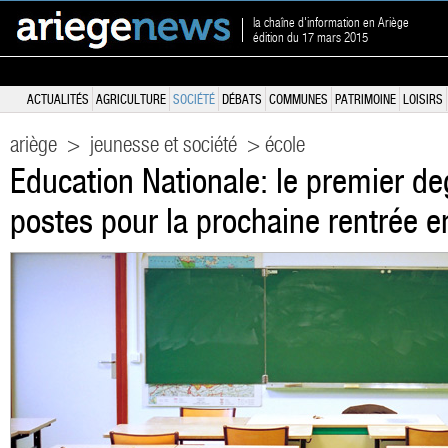
la chaîne d'information en Ariège
édition du 17 mars 2015
ACTUALITÉS
AGRICULTURE
SOCIÉTÉ
DÉBATS
COMMUNES
PATRIMOINE
LOISIRS
ariège
>
jeunesse et société
> école
Education Nationale: le premier de
postes pour la prochaine rentrée e