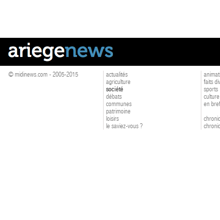
© midinews.com - 2005-2015
actualités
animat
agriculture
faits d
société
sports
débats
culture
communes
en bre
patrimoine
loisirs
chroniq
le saviez-vous ?
chroniq