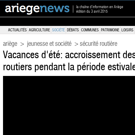
la chaîne d'information en Ariège
édition du 3 avril 2015
ACTUALITÉS
AGRICULTURE
SOCIÉTÉ
DÉBATS
COMMUNES
PATRIMOINE
LOISIRS
ariège
>
jeunesse et société
> sécurité routière
Vacances d'été: accroissement des
routiers pendant la période estival