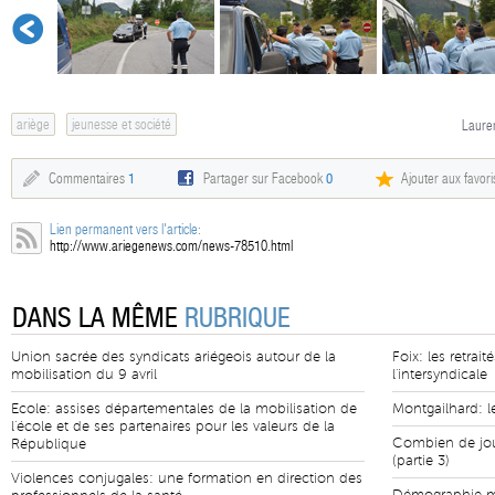
ariège
jeunesse et société
Lauren
Commentaires
1
Partager sur Facebook
0
Ajouter aux favori
Lien permanent vers l'article:
http://www.ariegenews.com/news-78510.html
DANS LA MÊME
RUBRIQUE
Union sacrée des syndicats ariégeois autour de la
Foix: les retrai
mobilisation du 9 avril
l'intersyndicale
Ecole: assises départementales de la mobilisation de
Montgailhard: 
l'école et de ses partenaires pour les valeurs de la
Combien de jour
République
(partie 3)
Violences conjugales: une formation en direction des