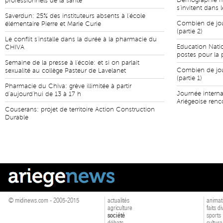
Démographie mé
professionnels de la santé
s'invitent dans 
Saverdun: 25% des instituteurs absents à l'école
Combien de jour
élémentaire Pierre et Marie Curie
(partie 2)
Le conflit s'installe dans la durée à la pharmacie du
Education Natio
CHIVA
postes pour la 
Semaine de la presse à l'école: et si on parlait
Combien de jour
sexualité au collège Pasteur de Lavelanet
(partie 1)
Pharmacie du Chiva: grève illimitée à partir
Journée intern
d'aujourd'hui de 13 à 17 h
Ariégeoise renc
Couserans: projet de territoire Action Construction
Durable
© midinews.com - 2005-2015
actualités
animat
agriculture
faits d
société
sports
débats
culture