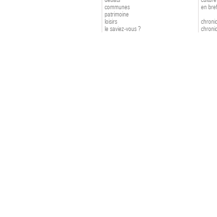
communes
en bre
patrimoine
loisirs
chroniq
le saviez-vous ?
chroniq