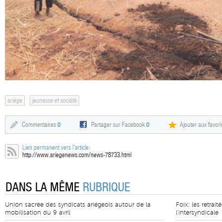
ariège
jeunesse et société
Commentaires
0
Partager sur Facebook
0
Ajouter aux favori
Lien permanent vers l'article:
http://www.ariegenews.com/news-78733.html
DANS LA MÊME
RUBRIQUE
Union sacrée des syndicats ariégeois autour de la
Foix: les retrai
mobilisation du 9 avril
l'intersyndicale