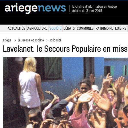
la chaîne d'information en Ariège
édition du 3 avril 2015
ACTUALITÉS
AGRICULTURE
SOCIÉTÉ
DÉBATS
COMMUNES
PATRIMOINE
LOISIRS
ariège
>
jeunesse et société
> solidarité
Lavelanet: le Secours Populaire en mis