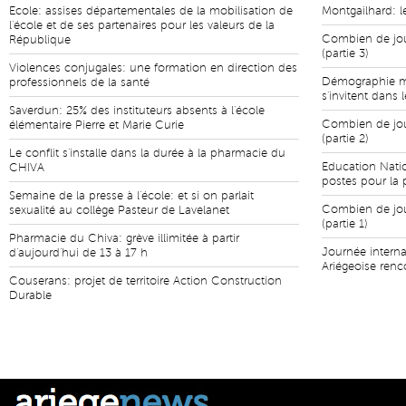
Ecole: assises départementales de la mobilisation de
Montgailhard: 
l'école et de ses partenaires pour les valeurs de la
Combien de jour
République
(partie 3)
Violences conjugales: une formation en direction des
Démographie mé
professionnels de la santé
s'invitent dans 
Saverdun: 25% des instituteurs absents à l'école
Combien de jour
élémentaire Pierre et Marie Curie
(partie 2)
Le conflit s'installe dans la durée à la pharmacie du
Education Natio
CHIVA
postes pour la 
Semaine de la presse à l'école: et si on parlait
Combien de jour
sexualité au collège Pasteur de Lavelanet
(partie 1)
Pharmacie du Chiva: grève illimitée à partir
Journée intern
d'aujourd'hui de 13 à 17 h
Ariégeoise renc
Couserans: projet de territoire Action Construction
Durable