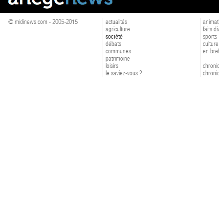
© midinews.com - 2005-2015
actualités
animat
agriculture
faits d
société
sports
débats
culture
communes
en bre
patrimoine
loisirs
chroniq
le saviez-vous ?
chroniq