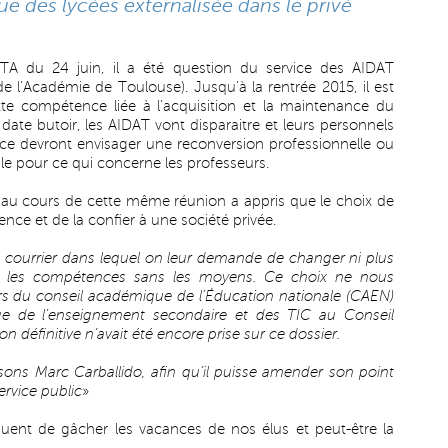
e des lycées externalisée dans le privé
CTA du 24 juin, il a été question du service des AIDAT
de l’Académie de Toulouse). Jusqu’à la rentrée 2015, il est
tte compétence liée à l’acquisition et la maintenance du
date butoir, les AIDAT vont disparaitre et leurs personnels
e devront envisager une reconversion professionnelle ou
ale pour ce qui concerne les professeurs.
i au cours de cette même réunion a appris que le choix de
ence et de la confier à une société privée.
n courrier dans lequel on leur demande de changer ni plus
éré les compétences sans les moyens. Ce choix ne nous
lors du conseil académique de l’Éducation nationale (CAEN)
rge de l’enseignement secondaire et des TIC au Conseil
 définitive n’avait été encore prise sur ce dossier.
sons Marc Carballido, afin qu’il puisse amender son point
ervice public
»
quent de gâcher les vacances de nos élus et peut-être la