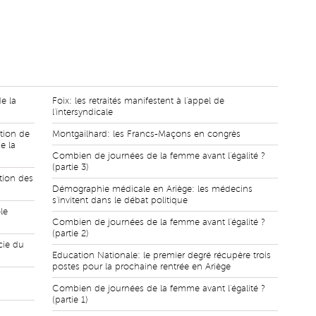
e la
Foix: les retraités manifestent à l'appel de
l'intersyndicale
tion de
Montgailhard: les Francs-Maçons en congrès
e la
Combien de journées de la femme avant l'égalité ?
(partie 3)
tion des
Démographie médicale en Ariège: les médecins
s'invitent dans le débat politique
le
Combien de journées de la femme avant l'égalité ?
(partie 2)
cie du
Education Nationale: le premier degré récupère trois
postes pour la prochaine rentrée en Ariège
Combien de journées de la femme avant l'égalité ?
(partie 1)