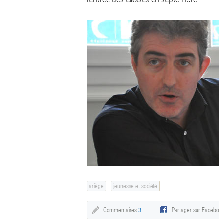
rentrée des classes en septembre.
ariège
jeunesse et société
Commentaires
3
Partager sur Faceb