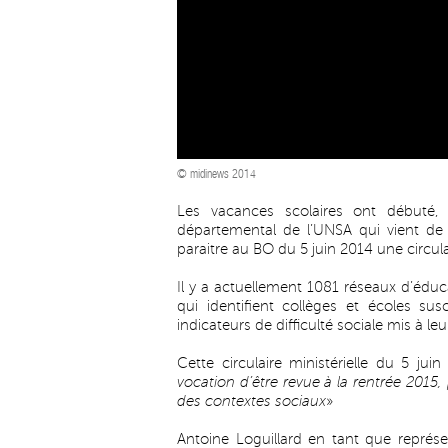
© midinews 2014
Les vacances scolaires ont débuté, 
départemental de l’UNSA qui vient de le
paraitre au BO du 5 juin 2014 une circulai
Il y a actuellement 1081 réseaux d’éduca
qui identifient collèges et écoles sus
indicateurs de difficulté sociale mis à leu
Cette circulaire ministérielle du 5 jui
vocation d’être revue à la rentrée 2015
des contextes sociaux
»
Antoine Loguillard en tant que représ