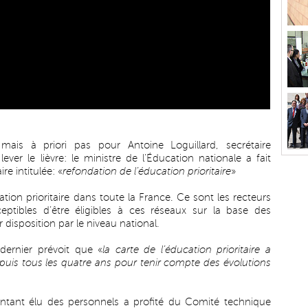
mais à priori pas pour Antoine Loguillard, secrétaire
ver le lièvre: le ministre de l’Éducation nationale a fait
re intitulée: «
refondation de l’éducation prioritaire
»
tion prioritaire dans toute la France. Ce sont les recteurs
ceptibles d’être éligibles à ces réseaux sur la base des
r disposition par le niveau national.
n dernier prévoit que «
la carte de l’éducation prioritaire a
, puis tous les quatre ans pour tenir compte des évolutions
entant élu des personnels a profité du Comité technique