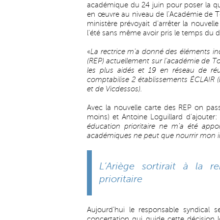
académique du 24 juin pour poser la qu
en œuvre au niveau de l’Académie de Tou
ministère prévoyait d’arrêter la nouvell
l’été sans même avoir pris le temps du d
«
La rectrice m’a donné des éléments inq
(REP) actuellement sur l’académie de T
les plus aidés et 19 en réseau de réu
comptabilise 2 établissements ÉCLAIR (l
et de Vicdessos).
Avec la nouvelle carte des REP on pass
moins) et Antoine Loguillard d’ajouter: 
éducation prioritaire ne m’a été appor
académiques ne peut que nourrir mon inqu
L’Ariège sortirait à la 
prioritaire
Aujourd’hui le responsable syndical 
concertation qui guide cette décision