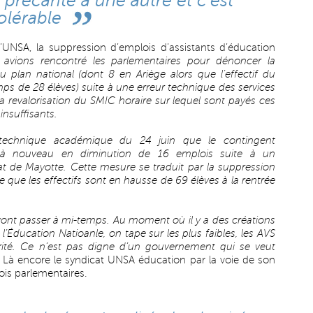
récarité à une autre et c’est
olérable
UNSA, la suppression d’emplois d’assistants d’éducation
 avions rencontré les parlementaires pour dénoncer la
plan national (dont 8 en Ariège alors que l’effectif du
 de 28 élèves) suite à une erreur technique des services
la revalorisation du SMIC horaire sur lequel sont payés ces
insuffisants.
technique académique du 24 juin que le contingent
à nouveau en diminution de 16 emplois suite à un
at de Mayotte. Cette mesure se traduit par la suppression
que les effectifs sont en hausse de 69 élèves à la rentrée
vont passer à mi-temps. Au moment où il y a des créations
l’Éducation Natioanle, on tape sur les plus faibles, les AVS
rité. Ce n’est pas digne d’un gouvernement qui se veut
 Là encore le syndicat UNSA éducation par la voie de son
rois parlementaires.