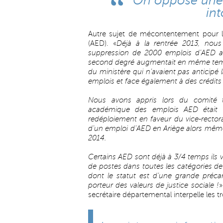
On oppose une p
int
Autre sujet de mécontentement pour l’
(AED). «
Déjà à la rentrée 2013, nous
suppression de 2000 emplois d’AED au 
second degré augmentait en même temps
du ministère qui n’avaient pas anticipé 
emplois et face également à des crédits 
Nous avons appris lors du comité 
académique des emplois AED était 
redéploiement en faveur du vice-rector
d’un emploi d’AED en Ariège alors même 
2014.
Certains AED sont déjà à 3/4 temps ils 
de postes dans toutes les catégories de 
dont le statut est d’une grande préca
porteur des valeurs de justice sociale !
»
secrétaire départemental interpelle les t