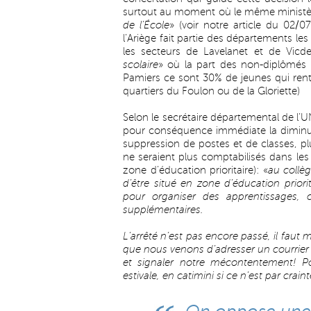
surtout au moment où le même ministère 
de l’École
» (voir
notre article du 02/0
l’Ariège fait partie des départements le
les secteurs de Lavelanet et de Vic
scolaire
» où la part des non-diplômés 
Pamiers ce sont 30% de jeunes qui ren
quartiers du Foulon ou de la Gloriette)
Selon le secrétaire départemental de l’UN
pour conséquence immédiate la diminut
suppression de postes et de classes, pl
ne seraient plus comptabilisés dans les 
zone d’éducation prioritaire): «
au collèg
d’être situé en zone d’éducation prior
pour organiser des apprentissages, c
supplémentaires.
L’arrêté n’est pas encore passé, il faut
que nous venons d’adresser un courrier à
et signaler notre mécontentement! Pou
estivale, en catimini si ce n’est par crain