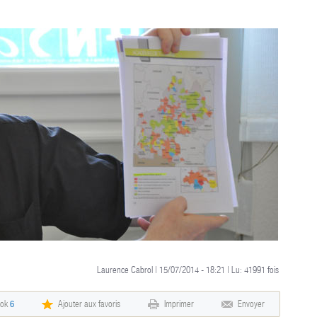
Laurence Cabrol | 15/07/2014 - 18:21 | Lu:
41991
fois
ook
6
Ajouter aux favoris
Imprimer
Envoyer