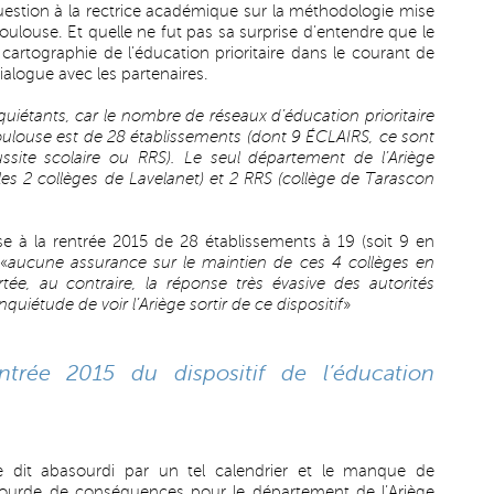
estion à la rectrice académique sur la méthodologie mise
louse. Et quelle ne fut pas sa surprise d’entendre que le
e cartographie de l’éducation prioritaire dans le courant de
ialogue avec les partenaires.
uiétants, car le nombre de réseaux d’éducation prioritaire
oulouse est de 28 établissements (dont 9 ÉCLAIRS, ce sont
ssite scolaire ou RRS). Le seul département de l’Ariège
es 2 collèges de Lavelanet) et 2 RRS (collège de Tarascon
e à la rentrée 2015 de 28 établissements à 19 (soit 9 en
«
aucune assurance sur le maintien de ces 4 collèges en
tée, au contraire, la réponse très évasive des autorités
iétude de voir l’Ariège sortir de ce dispositif
»
rentrée 2015 du dispositif de l’éducation
se dit abasourdi par un tel calendrier et le manque de
 lourde de conséquences pour le département de l’Ariège