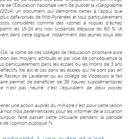
de l’Éducation nationale vient de publier la «
Géographie
7/2014
) un document qui démontre cartes à l’appui que
s plus défavorisés de Midi-Pyrénées et tout particulièrement
dessos considérés comme des «
zones à risques d’échec
parmi les 15-24 ans non scolarisés dépasse les 60 %. (À
trent dans cette logique, notamment des jeunes issus des
SA, la sortie de ces collèges de l’éducation prioritaire aura
ion des moyens attribués et par voie de conséquence la
us particulièrement dans les écoles où les moins de 3 ans
effectifs (tel est le cas dans les écoles qui ne sont pas en
e Pasteur de Lavelanet ou au collège de Vicdessos le fait
itaire permet de bénéficier de 36 heures supplémentaires
e n’est pas neutre, c’est l’équivalent de deux postes
 mener une action auprès du ministre c’est pour cette raison
 nos trois parlementaires pour les informer de la situation
rquoi faire passer cette circulaire pendant la période
te de l’opinion publique ?
»