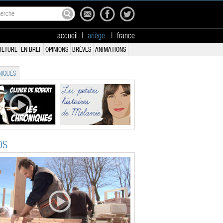
accueil
|
ariège
|
france
ULTURE
EN BREF
OPINIONS
BRÈVES
ANIMATIONS
IQUES
OS