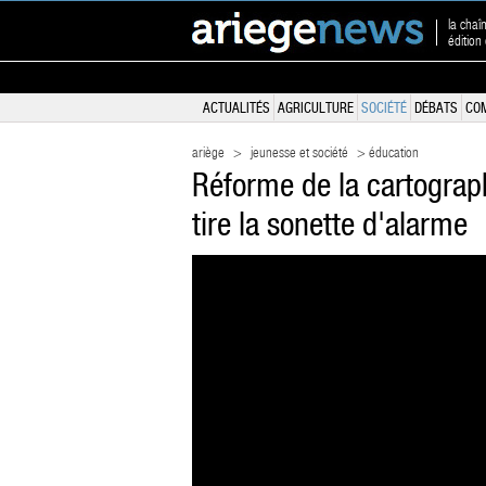
la chaî
édition
ACTUALITÉS
AGRICULTURE
SOCIÉTÉ
DÉBATS
CO
ariège
>
jeunesse et société
> éducation
Réforme de la cartograph
tire la sonette d'alarme