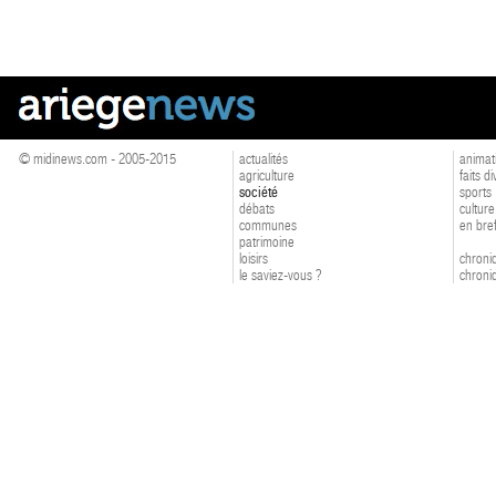
© midinews.com - 2005-2015
actualités
animat
agriculture
faits d
société
sports
débats
culture
communes
en bre
patrimoine
loisirs
chroniq
le saviez-vous ?
chroniq