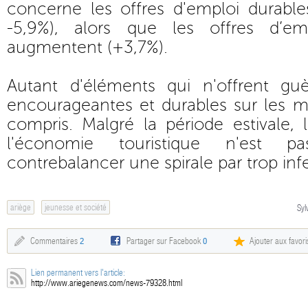
concerne les offres d'emploi durable
-5,9%), alors que les offres d’e
augmentent (+3,7%).
Autant d'éléments qui n'offrent gu
encourageantes et durables sur les mo
compris. Malgré la période estivale, 
l'économie touristique n'est p
contrebalancer une spirale par trop inf
ariège
jeunesse et société
Syl
Commentaires
2
Partager sur Facebook
0
Ajouter aux favori
Lien permanent vers l'article:
http://www.ariegenews.com/news-79328.html