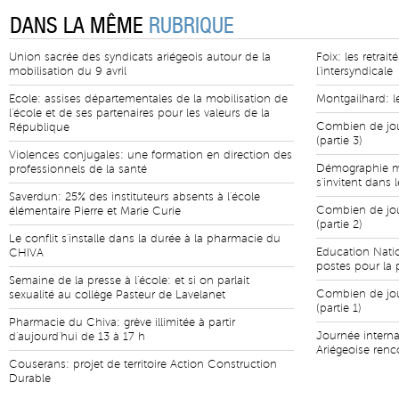
DANS LA MÊME
RUBRIQUE
Union sacrée des syndicats ariégeois autour de la
Foix: les retrai
mobilisation du 9 avril
l'intersyndicale
Ecole: assises départementales de la mobilisation de
Montgailhard: 
l'école et de ses partenaires pour les valeurs de la
Combien de jour
République
(partie 3)
Violences conjugales: une formation en direction des
Démographie mé
professionnels de la santé
s'invitent dans 
Saverdun: 25% des instituteurs absents à l'école
Combien de jour
élémentaire Pierre et Marie Curie
(partie 2)
Le conflit s'installe dans la durée à la pharmacie du
Education Natio
CHIVA
postes pour la 
Semaine de la presse à l'école: et si on parlait
Combien de jour
sexualité au collège Pasteur de Lavelanet
(partie 1)
Pharmacie du Chiva: grève illimitée à partir
Journée intern
d'aujourd'hui de 13 à 17 h
Ariégeoise renc
Couserans: projet de territoire Action Construction
Durable