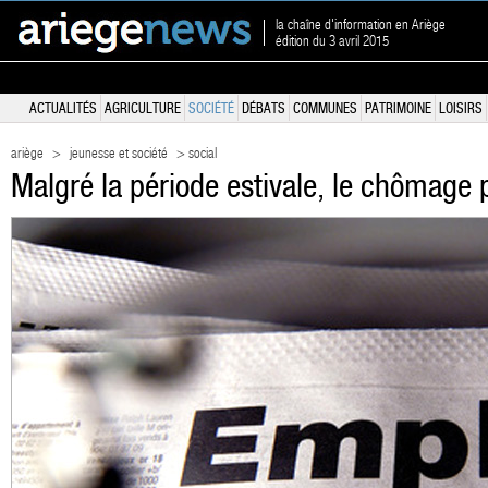
la chaîne d'information en Ariège
édition du 3 avril 2015
ACTUALITÉS
AGRICULTURE
SOCIÉTÉ
DÉBATS
COMMUNES
PATRIMOINE
LOISIRS
ariège
>
jeunesse et société
> social
Malgré la période estivale, le chômage 