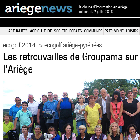
la chaîne d'information en Ariège
édition du 7 juillet 2015
ACTUALITÉS
AGRICULTURE
SOCIÉTÉ
DÉBATS
COMMUNES
PATRIMOINE
LOISIRS
ecogolf 2014
> ecogolf ariège-pyrénées
Les retrouvailles de Groupama sur 
l'Ariège