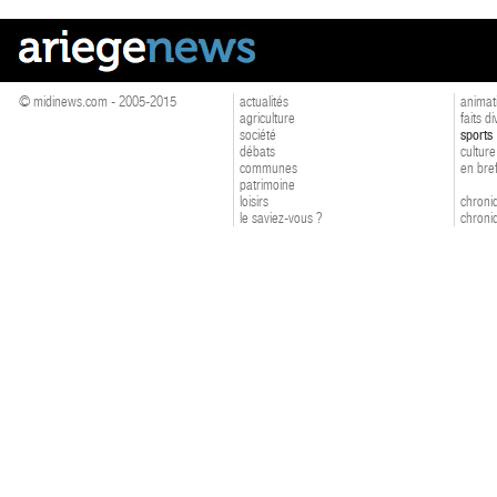
© midinews.com - 2005-2015
actualités
animat
agriculture
faits d
société
sports
débats
culture
communes
en bre
patrimoine
loisirs
chroniq
le saviez-vous ?
chroniq