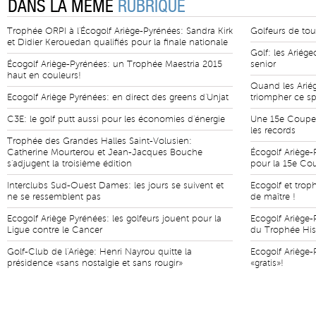
DANS LA MÊME
RUBRIQUE
Trophée ORPI à l'Écogolf Ariège-Pyrénées: Sandra Kirk
Golfeurs de tou
et Didier Kerouedan qualifiés pour la finale nationale
Golf: les Ariége
Écogolf Ariège-Pyrénées: un Trophée Maestria 2015
senior
haut en couleurs!
Quand les Arié
Ecogolf Ariège Pyrénées: en direct des greens d'Unjat
triompher ce sp
C3E: le golf putt aussi pour les économies d'énergie
Une 15e Coupe 
les records
Trophée des Grandes Halles Saint-Volusien:
Catherine Mourterou et Jean-Jacques Bouche
Écogolf Ariège-
s'adjugent la troisième édition
pour la 15e Co
Interclubs Sud-Ouest Dames: les jours se suivent et
Ecogolf et trop
ne se ressemblent pas
de maître !
Ecogolf Ariège Pyrénées: les golfeurs jouent pour la
Ecogolf Ariège-
Ligue contre le Cancer
du Trophée His
Golf-Club de l'Ariège: Henri Nayrou quitte la
Ecogolf Ariège-
présidence «sans nostalgie et sans rougir»
«gratis»!