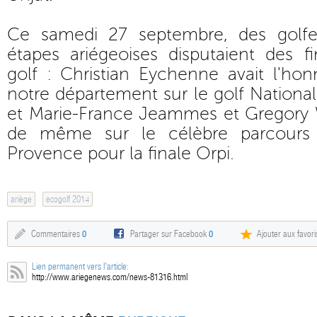
Ce samedi 27 septembre, des golfe
étapes ariégeoises disputaient des f
golf : Christian Eychenne avait l'ho
notre département sur le golf National
et Marie-France Jeammes et Gregory W
de même sur le célèbre parcours
Provence pour la finale Orpi.
ariège
ecogolf 2014
Commentaires
0
Partager sur Facebook
0
Ajouter aux favori
Lien permanent vers l'article:
http://www.ariegenews.com/news-81316.html