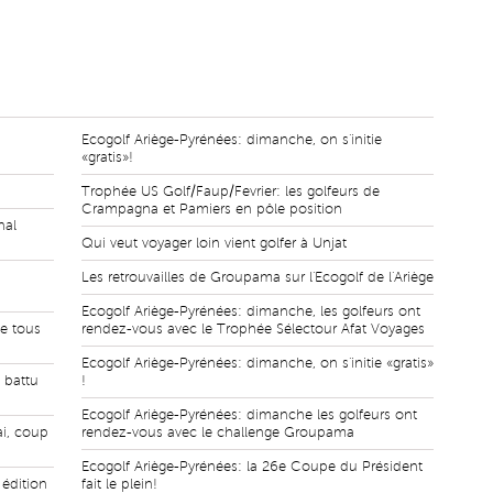
Ecogolf Ariège-Pyrénées: dimanche, on s'initie
«gratis»!
Trophée US Golf/Faup/Fevrier: les golfeurs de
Crampagna et Pamiers en pôle position
nal
Qui veut voyager loin vient golfer à Unjat
Les retrouvailles de Groupama sur l'Ecogolf de l'Ariège
Ecogolf Ariège-Pyrénées: dimanche, les golfeurs ont
e tous
rendez-vous avec le Trophée Sélectour Afat Voyages
Ecogolf Ariège-Pyrénées: dimanche, on s'initie «gratis»
 battu
!
Ecogolf Ariège-Pyrénées: dimanche les golfeurs ont
ai, coup
rendez-vous avec le challenge Groupama
Ecogolf Ariège-Pyrénées: la 26e Coupe du Président
édition
fait le plein!