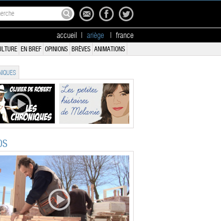
accueil
|
ariège
|
france
ULTURE
EN BREF
OPINIONS
BRÈVES
ANIMATIONS
IQUES
OS