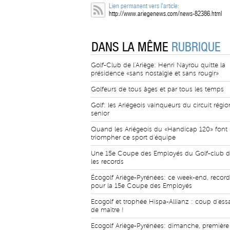
Lien permanent vers l'article:
http://www.ariegenews.com/news-82386.html
DANS LA MÊME
RUBRIQUE
Golf-Club de l'Ariège: Henri Nayrou quitte la
présidence «sans nostalgie et sans rougir»
Golfeurs de tous âges et par tous les temps
Golf: les Ariégeois vainqueurs du circuit régio
senior
Quand les Ariégeois du «Handicap 120» font
triompher ce sport d'équipe
Une 15e Coupe des Employés du Golf-club d
les records
Écogolf Ariège-Pyrénées: ce week-end, record
pour la 15e Coupe des Employés
Ecogolf et trophée Hispa-Allianz : coup d'ess
de maître !
Ecogolf Ariège-Pyrénées: dimanche, première 