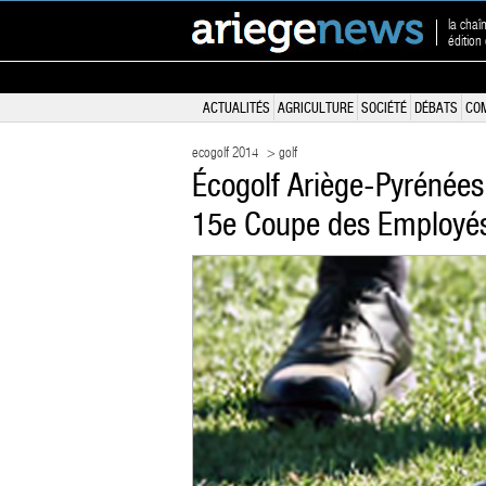
la chaî
édition
ACTUALITÉS
AGRICULTURE
SOCIÉTÉ
DÉBATS
CO
ecogolf 2014
> golf
Écogolf Ariège-Pyrénées
15e Coupe des Employé