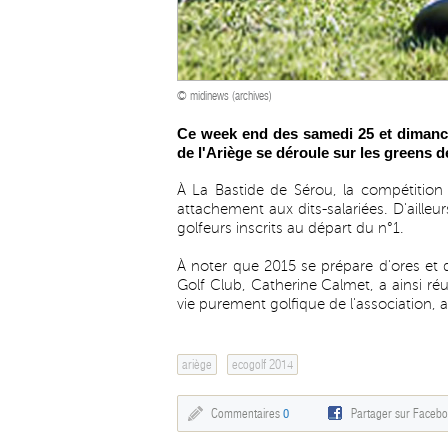
© midinews (archives)
Ce week end des samedi 25 et dimanc
de l'Ariège se déroule sur les greens d
À La Bastide de Sérou, la compétition 
attachement aux dits-salariées. D'aille
golfeurs inscrits au départ du n°1.
À noter que 2015 se prépare d'ores et 
Golf Club, Catherine Calmet, a ainsi ré
vie purement golfique de l'association, a
ariège
ecogolf 2014
Commentaires
0
Partager sur Faceb