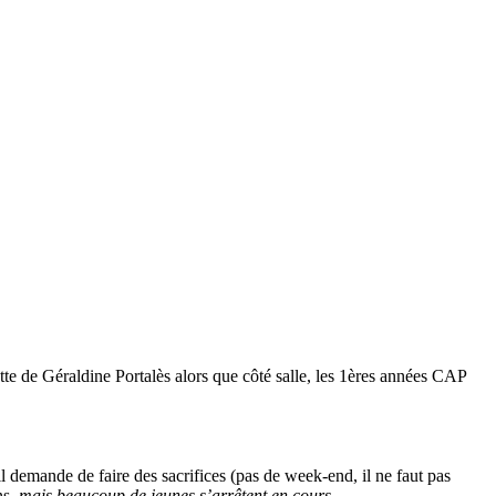
tte de Géraldine Portalès alors que côté salle, les 1ères années CAP
l demande de faire des sacrifices (pas de week-end, il ne faut pas
ns,
mais beaucoup de jeunes s’arrêtent en cours.