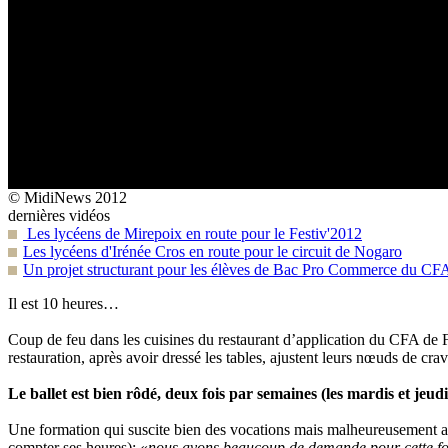
© MidiNews 2012
dernières vidéos
Les lycéens de Mirepoix en route pour le Festiv'2012
Les lycéens d'Irénée Cros en route pour le circuit de Nogaro
Un projet structurant pour les élèves de Bac Pro Commerce du CF
Il est 10 heures…
Coup de feu dans les cuisines du restaurant d’application du CFA de Fo
restauration, après avoir dressé les tables, ajustent leurs nœuds de cra
Le ballet est bien rôdé, deux fois par semaines (les mardis et jeudi
Une formation qui suscite bien des vocations mais malheureusement auss
compter ses heures): «
nous avons beaucoup de demande pour cette f