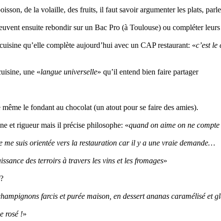
sson, de la volaille, des fruits, il faut savoir argumenter les plats, parl
ent ensuite rebondir sur un Bac Pro (à Toulouse) ou compléter leurs f
P cuisine qu’elle complète aujourd’hui avec un CAP restaurant: «
c’est le
cuisine, une «
langue universelle
» qu’il entend bien faire partager
de même le fondant au chocolat (un atout pour se faire des amies).
ne et rigueur mais il précise philosophe: «
quand on aime on ne compte p
 je me suis orientée vers la restauration car il y a une vraie demande…
aissance des terroirs à travers les vins et les fromages
»
r?
, champignons farcis et purée maison, en dessert ananas caramélisé et
e rosé !
»