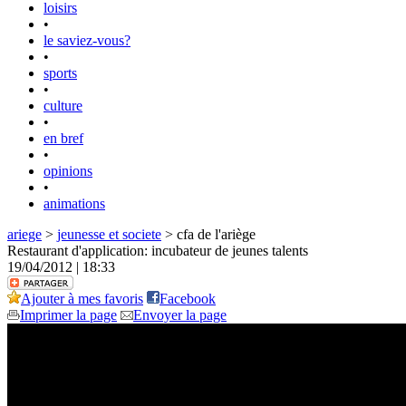
loisirs
•
le saviez-vous?
•
sports
•
culture
•
en bref
•
opinions
•
animations
ariege
>
jeunesse et societe
> cfa de l'ariège
Restaurant d'application: incubateur de jeunes talents
19/04/2012 | 18:33
Ajouter à mes favoris
Facebook
Imprimer la page
Envoyer la page