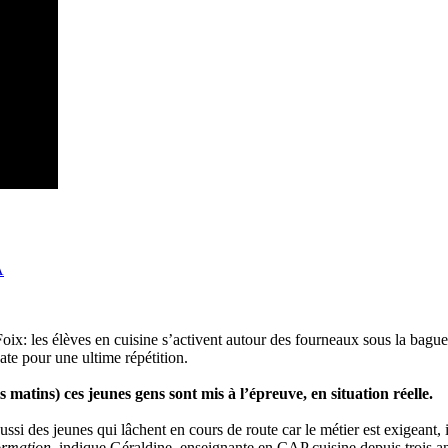
A
ix: les élèves en cuisine s’activent autour des fourneaux sous la bague
vate pour une ultime répétition.
s matins) ces jeunes gens sont mis à l’épreuve, en situation réelle.
i des jeunes qui lâchent en cours de route car le métier est exigeant, i
ormation
, indique Géraldine, enseignante en CAP cuisine depuis trois a