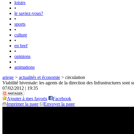
loisirs
•
le saviez-vous?
•
sports
•
culture
•
en bref
•
opinions
•
animations
ariege
>
actualités et économie
> circulation
Viabilité hivernale: les agents de la direction des Infrastructures sont s
07/02/2012 | 19:35
Ajouter à mes favoris
Facebook
Imprimer la page
Envoyer la page