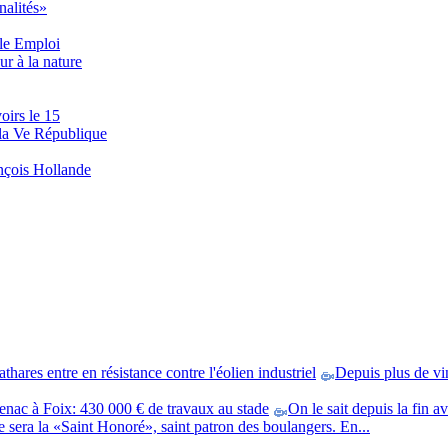
nalités»
ôle Emploi
ur à la nature
oirs le 15
 la Ve République
nçois Hollande
hares entre en résistance contre l'éolien industriel
Depuis plus de vi
enac à Foix: 430 000 € de travaux au stade
On le sait depuis la fin a
e sera la «Saint Honoré», saint patron des boulangers. En...