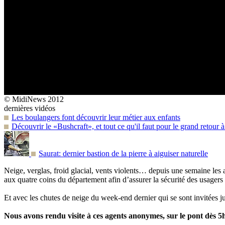
© MidiNews 2012
dernières vidéos
Les boulangers font découvrir leur métier aux enfants
Découvrir le «Bushcraft», et tout ce qu'il faut pour le grand retour à
Saurat: dernier bastion de la pierre à aiguiser naturelle
Neige, verglas, froid glacial, vents violents… depuis une semaine les
aux quatre coins du département afin d’assurer la sécurité des usagers
Et avec les chutes de neige du week-end dernier qui se sont invitées jus
Nous avons rendu visite à ces agents anonymes, sur le pont dès 5h