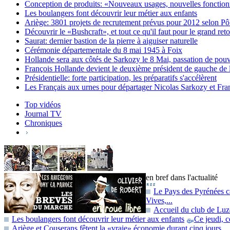
Conception de produits: «Nouveaux usages, nouvelles fonction
Les boulangers font découvrir leur métier aux enfants
Ariège: 3801 projets de recrutement prévus pour 2012 selon P
Découvrir le «Bushcraft», et tout ce qu'il faut pour le grand reto
Saurat: dernier bastion de la pierre à aiguiser naturelle
Cérémonie départementale du 8 mai 1945 à Foix
Hollande sera aux côtés de Sarkozy le 8 Mai, passation de pouv
François Hollande devient le deuxième président de gauche de
Présidentielle: forte participation, les préparatifs s'accélèrent
Les Français aux urnes pour départager Nicolas Sarkozy et Fra
Top vidéos
Journal TV
Chroniques
en bref dans l'actualité
Le Pays des Pyrénées cat
Vives,...
Accueil du club de Luz
Les boulangers font découvrir leur métier aux enfants
Ce jeudi, c
Ariège et Couserans fêtent la «vraie» économie durant cinq jours