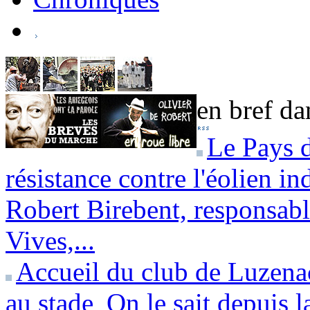
en bref dan
Le Pays d
résistance contre l'éolien in
Robert Birebent, responsab
Vives,...
Accueil du club de Luzena
au stade
On le sait depuis l