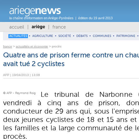
la chaîne d'information en Ariège-Pyrénées | édition du 19 avril 2013
accueil
|
|
france
ariège
ACTUALITÉS
•
AGRICULTURE
•
SOCIÉTÉ
•
DÉBATS
•
COMMUNES
•
PATRIMOINE
•
france
>
actualités et économie
> procès
Quatre ans de prison ferme contre un chau
avait tué 2 cyclistes
AFP | 19/04/2013 | 13:08
Le tribunal de Narbonne
© AFP - Raymond Roig
vendredi à cinq ans de prison, don
conducteur de 29 ans qui, sous l'emprise 
deux jeunes cyclistes de 18 et 15 ans e
les familles et la large communauté de l
procès.