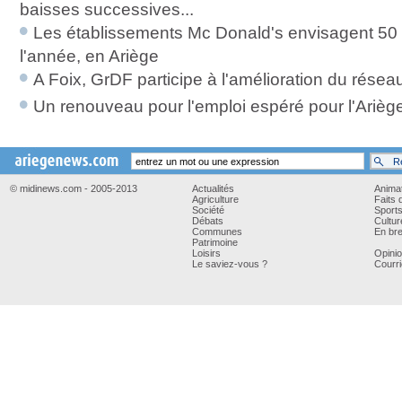
baisses successives...
Les établissements Mc Donald's envisagent 50 
l'année, en Ariège
A Foix, GrDF participe à l'amélioration du résea
Un renouveau pour l'emploi espéré pour l'Arièg
© midinews.com - 2005-2013
Actualités
Anima
Agriculture
Faits 
Société
Sport
Débats
Cultur
Communes
En bre
Patrimoine
Loisirs
Opini
Le saviez-vous ?
Courri