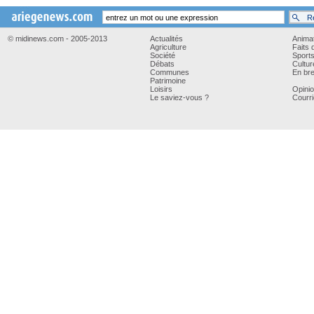
© midinews.com - 2005-2013
Actualités
Anima
Agriculture
Faits 
Société
Sport
Débats
Cultur
Communes
En bre
Patrimoine
Loisirs
Opini
Le saviez-vous ?
Courri