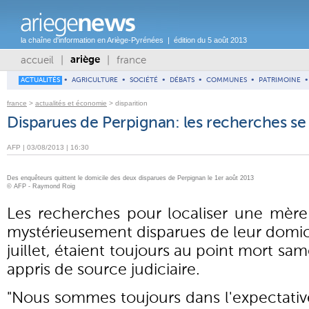
la chaîne d'information en Ariège-Pyrénées | édition du 5 août 2013
accueil
|
|
france
ariège
ACTUALITÉS
•
AGRICULTURE
•
SOCIÉTÉ
•
DÉBATS
•
COMMUNES
•
PATRIMOINE
•
france
>
actualités et économie
> disparition
Disparues de Perpignan: les recherches se
AFP | 03/08/2013 | 16:30
Des enquêteurs quittent le domicile des deux disparues de Perpignan le 1er août 2013
© AFP - Raymond Roig
Les recherches pour localiser une mère 
mystérieusement disparues de leur domic
juillet, étaient toujours au point mort sa
appris de source judiciaire.
"Nous sommes toujours dans l'expectative"