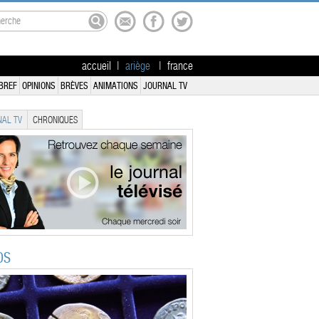
accueil
|
ariège
|
france
BREF
OPINIONS
BRÈVES
ANIMATIONS
JOURNAL TV
AL TV
CHRONIQUES
OS