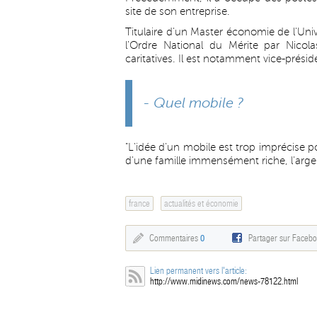
site de son entreprise.
Titulaire d'un Master économie de l'Uni
l'Ordre National du Mérite par Nicol
caritatives. Il est notamment vice-prés
- Quel mobile ?
"L'idée d'un mobile est trop imprécise 
d'une famille immensément riche, l'arge
france
actualités et économie
Commentaires
0
Partager sur Faceb
Lien permanent vers l'article:
http://www.midinews.com/news-78122.html