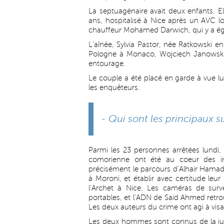
La septuagénaire avait deux enfants. Ell
ans, hospitalisé à Nice après un AVC lo
chauffeur Mohamed Darwich, qui y a égal
L'aînée, Sylvia Pastor, née Ratkowski e
Pologne à Monaco, Wojciech Janowski.
entourage.
Le couple a été placé en garde à vue lun
les enquêteurs.
- Qui sont les principaux s
Parmi les 23 personnes arrêtées lundi, 
comorienne ont été au coeur des inv
précisément le parcours d'Alhair Hamadi
à Moroni, et établir avec certitude leur
l'Archet à Nice. Les caméras de survei
portables, et l'ADN de Said Ahmed retro
Les deux auteurs du crime ont agi à visag
Les deux hommes sont connus de la jus