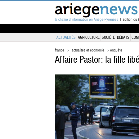
la chaîne d'information en Ariège-Pyrénées
| édition du 9
ACTUALITÉS
AGRICULTURE
SOCIÉTÉ
DÉBATS
COM
france
>
actualités et économie
> enquête
Affaire Pastor: la fille 