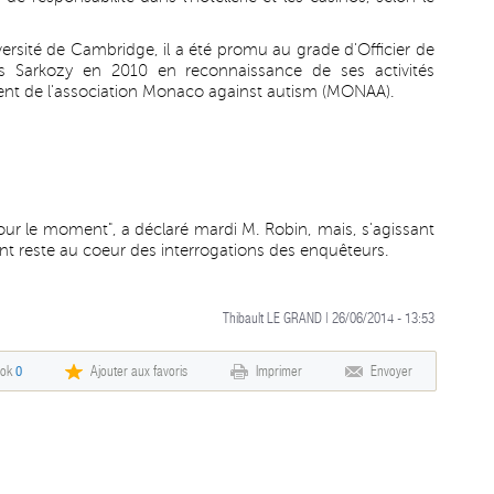
versité de Cambridge, il a été promu au grade d'Officier de
as Sarkozy en 2010 en reconnaissance de ses activités
ident de l'association Monaco against autism (MONAA).
pour le moment", a déclaré mardi M. Robin, mais, s'agissant
nt reste au coeur des interrogations des enquêteurs.
Thibault LE GRAND | 26/06/2014 - 13:53
ook
0
Ajouter aux favoris
Imprimer
Envoyer