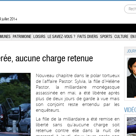
 juillet 2014
MUNES
PATRIMOINE
LOISIRS
LE SAVIEZ-VOUS ?
FAITS DIVERS
SPORTS
CULTURE
EN 
JOURN
libérée, aucune charge retenue
Nouveau chapitre dans le polar tortueux
de l'affaire Pastor: Sylvia, la fille d'Hélène
Pastor, la milliardaire monégasque
assassinée en mai, a été libérée après
plus de deux jours de garde à vue mais
son conjoint reste entendu par les
VIDÉ
enquêteurs.
La fille de la milliardaire a été remise en
liberté sans qu'aucune charge soit
retenue contre elle dans la nuit de