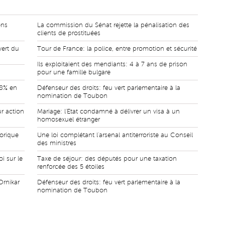
ons
La commission du Sénat rejette la pénalisation des
clients de prostituées
vert du
Tour de France: la police, entre promotion et sécurité
Ils exploitaient des mendiants: 4 à 7 ans de prison
pour une famille bulgare
,8% en
Défenseur des droits: feu vert parlementaire à la
nomination de Toubon
r action
Mariage: l'Etat condamné à délivrer un visa à un
homosexuel étranger
torique
Une loi complétant l'arsenal antiterroriste au Conseil
des ministres
i sur le
Taxe de séjour: des députés pour une taxation
renforcée des 5 étoiles
Ornikar
Défenseur des droits: feu vert parlementaire à la
nomination de Toubon