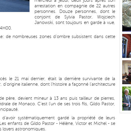
mercredi à jeudi, deux jours après son
arrestation en compagnie de 22 autres
personnes. Douze personnes, dont le
conjoint de Sylvia Pastor, Wojciech
Janowski, sont toujours en garde à vue,
14H00.
iale: de nombreuses zones d'ombre subsistent dans cette
ès le 21 mai dernier, était la dernière survivante de la
 d'origine italienne, dont l'histoire a façonné l'architecture
e père, devient mineur à 13 ans puis tailleur de pierres,
drale de Monaco. C'est l'un de ses trois fils, Gildo Pastor,
incipauté.
t d'avoir systématiquement gardé la propriété de leurs
es enfants de Gildo Pastor - Hélène, Victor et Michel - se
s loyers astronomiques.