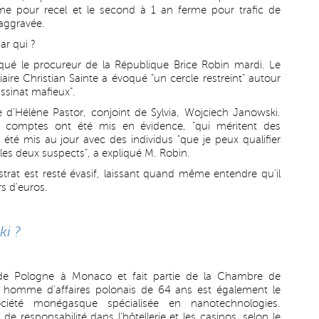
me pour recel et le second à 1 an ferme pour trafic de
 aggravée.
ar qui ?
iqué le procureur de la République Brice Robin mardi. Le
ciaire Christian Sainte a évoqué "un cercle restreint" autour
ssinat mafieux".
e d'Hélène Pastor, conjoint de Sylvia, Wojciech Janowski.
es comptes ont été mis en évidence, "qui méritent des
t été mis au jour avec des individus "que je peux qualifier
 les deux suspects", a expliqué M. Robin.
rat est resté évasif, laissant quand même entendre qu'il
rs d'euros.
ki ?
 de Pologne à Monaco et fait partie de la Chambre de
homme d'affaires polonais de 64 ans est également le
iété monégasque spécialisée en nanotechnologies.
 responsabilité dans l'hôtellerie et les casinos, selon le