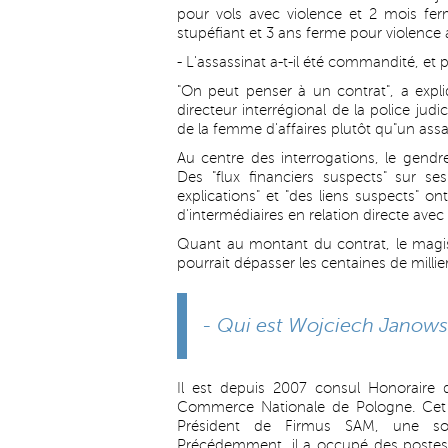
pour vols avec violence et 2 mois fer
stupéfiant et 3 ans ferme pour violence
- L'assassinat a-t-il été commandité, et p
"On peut penser à un contrat", a expl
directeur interrégional de la police judi
de la femme d'affaires plutôt qu"un assa
Au centre des interrogations, le gendr
Des "flux financiers suspects" sur s
explications" et "des liens suspects" on
d'intermédiaires en relation directe avec
Quant au montant du contrat, le magist
pourrait dépasser les centaines de millie
- Qui est Wojciech Janows
Il est depuis 2007 consul Honoraire
Commerce Nationale de Pologne. Cet 
Président de Firmus SAM, une soc
Précédemment, il a occupé des postes de