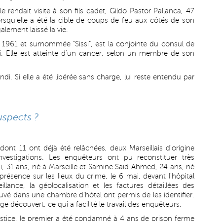
e rendait visite à son fils cadet, Gildo Pastor Pallanca, 47
rsqu'elle a été la cible de coups de feu aux côtés de son
ement laissé la vie.
n 1961 et surnommée "Sissi", est la conjointe du consul de
 Elle est atteinte d'un cancer, selon un membre de son
di. Si elle a été libérée sans charge, lui reste entendu par
uspects ?
dont 11 ont déjà été relâchées, deux Marseillais d'origine
estigations. Les enquêteurs ont pu reconstituer très
, 31 ans, né à Marseille et Samine Said Ahmed, 24 ans, né
 présence sur les lieux du crime, le 6 mai, devant l'hôpital
llance, la géolocalisation et les factures détaillées des
uvé dans une chambre d'hôtel ont permis de les identifier.
e découvert, ce qui a facilité le travail des enquêteurs.
tice, le premier a été condamné à 4 ans de prison ferme