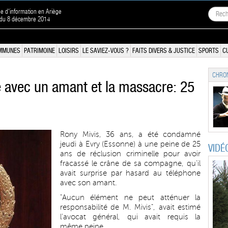
ne d'information en Ariège
n du 8 décembre 2014
MMUNES
PATRIMOINE
LOISIRS
LE SAVIEZ-VOUS ?
FAITS DIVERS & JUSTICE
SPORTS
C
CHRON
 avec un amant et la massacre: 25
Rony Mivis, 36 ans, a été condamné
jeudi à Evry (Essonne) à une peine de 25
VIDÉ
ans de réclusion criminelle pour avoir
fracassé le crâne de sa compagne, qu'il
avait surprise par hasard au téléphone
avec son amant.
"Aucun élément ne peut atténuer la
responsabilité de M. Mivis", avait estimé
l'avocat général, qui avait requis la
même peine.