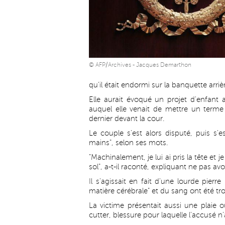
© AFP/Archives - Jacques Demarthon
qu'il était endormi sur la banquette arriè
Elle aurait évoqué un projet d'enfant 
auquel elle venait de mettre un terme 
dernier devant la cour.
Le couple s'est alors disputé, puis s'
mains", selon ses mots.
"Machinalement, je lui ai pris la tête et j
sol", a-t-il raconté, expliquant ne pas avoi
Il s'agissait en fait d'une lourde pierr
matière cérébrale" et du sang ont été t
La victime présentait aussi une plaie
cutter, blessure pour laquelle l'accusé n