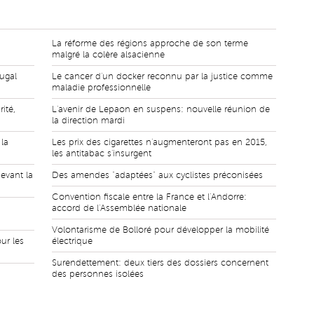
La réforme des régions approche de son terme
malgré la colère alsacienne
tugal
Le cancer d'un docker reconnu par la justice comme
maladie professionnelle
ité,
L'avenir de Lepaon en suspens: nouvelle réunion de
la direction mardi
 la
Les prix des cigarettes n'augmenteront pas en 2015,
les antitabac s'insurgent
evant la
Des amendes "adaptées" aux cyclistes préconisées
Convention fiscale entre la France et l'Andorre:
accord de l'Assemblée nationale
Volontarisme de Bolloré pour développer la mobilité
ur les
électrique
Surendettement: deux tiers des dossiers concernent
des personnes isolées