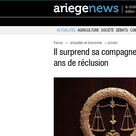
la chaî
éditio
ACTUALITÉS
AGRICULTURE
SOCIÉTÉ
DÉBATS
CO
france
>
actualités et économie
> procès
Il surprend sa compagne
ans de réclusion