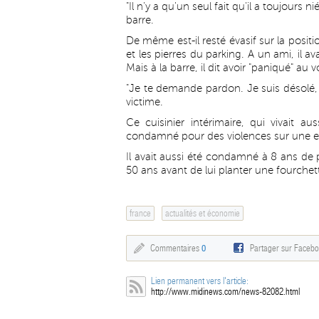
"Il n'y a qu'un seul fait qu'il a toujours n
barre.
De même est-il resté évasif sur la positi
et les pierres du parking. A un ami, il a
Mais à la barre, il dit avoir "paniqué" au v
"Je te demande pardon. Je suis désolé, c
victime.
Ce cuisinier intérimaire, qui vivait a
condamné pour des violences sur une 
Il avait aussi été condamné à 8 ans de 
50 ans avant de lui planter une fourchet
france
actualités et économie
Commentaires
0
Partager sur Faceb
Lien permanent vers l'article:
http://www.midinews.com/news-82082.html