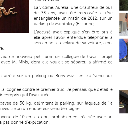
La victime, Aurélia, une chauffeur de bus
de 33 ans, avait été retrouvée la tête
ensanglantée un matin de 2012, sur un
parking de Monthléry (Essonne).
L'accusé avait expliqué s'en être pris à
elle après l'avoir entendue téléphoner à
son amant au volant de sa voiture, alors
re.
avec ce nouveau petit ami, un collègue de travail, projet
avec M. Mivis, dont elle voulait se séparer, a affirmé ce
est arrêté sur un parking où Rony Mivis en est "venu aux
e l'ai cognée contre le premier truc. Je pensais que c'était le
r compris qu'il l'avait tuée.
e pavée de 50 kg, délimitant le parking, sur laquelle de "la
rouvés, selon un enquêteur venu témoigner.
 ouverte de 10 cm au cou, probablement réalisée avec un
'a pas donné d'explication.