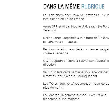
DANS LA MÊME
RUBRIQUE
Feux de cheminée: Royal veut revenir sur leur
interdiction en Ile-de-France
Après SFR et Virgin Mobile, Altice rachète Por
Telecom
Délinquance: accalmie sur le front de l'insécur
certains vols en hausse
Régions: la réforme arrive à son terme malgré
colère alsacienne
CGT: Lepaon cherche à sauver son fauteuil d
direction
Valls distillera cette semaine son "agenda des
réformes" pour la fin du quinquennat
Les "Pères Noël verts" repartent en tournée po
plus démunis
Loi Macron: la gauche divisée, l'exécutif à la
recherche d'une majorité