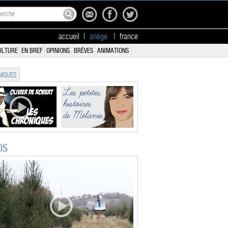
accueil
|
ariège
|
france
ULTURE
EN BREF
OPINIONS
BRÈVES
ANIMATIONS
IQUES
OS