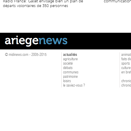
Radio France: Gallet envisage bien un plan de
communication
départs volontaires de 350 personnes
© midinews.com - 2005-2015
actualités
animat
agriculture
faits d
société
sports
débats
culture
communes
en bre
patrimoine
loisirs
chroniq
le saviez-vous ?
chroniq