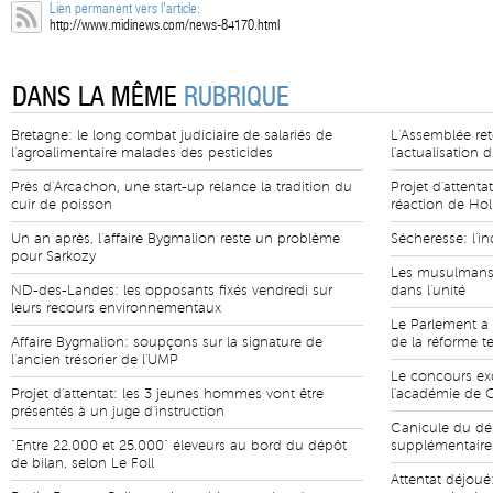
Lien permanent vers l'article:
http://www.midinews.com/news-84170.html
DANS LA MÊME
RUBRIQUE
Bretagne: le long combat judiciaire de salariés de
L'Assemblée ret
l'agroalimentaire malades des pesticides
l'actualisation 
Près d'Arcachon, une start-up relance la tradition du
Projet d'attentat
cuir de poisson
réaction de Ho
Un an après, l'affaire Bygmalion reste un problème
Sécheresse: l'i
pour Sarkozy
Les musulmans 
ND-des-Landes: les opposants fixés vendredi sur
dans l'unité
leurs recours environnementaux
Le Parlement a 
Affaire Bygmalion: soupçons sur la signature de
de la réforme ter
l'ancien trésorier de l'UMP
Le concours exce
Projet d'attentat: les 3 jeunes hommes vont être
l'académie de C
présentés à un juge d'instruction
Canicule du déb
"Entre 22.000 et 25.000" éleveurs au bord du dépôt
supplémentaires
de bilan, selon Le Foll
Attentat déjoué: