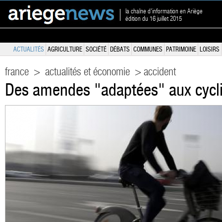
la chaîne d'information en Ariège
édition du 16 juillet 2015
ACTUALITÉS
AGRICULTURE
SOCIÉTÉ
DÉBATS
COMMUNES
PATRIMOINE
LOISIRS
france
>
actualités et économie
> accident
Des amendes "adaptées" aux cycli