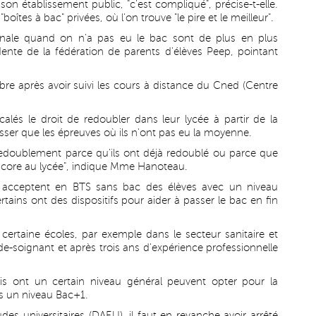
on établissement public, "c'est compliqué", précise-t-elle.
oîtes à bac" privées, où l'on trouve "le pire et le meilleur".
erminale quand on n'a pas eu le bac sont de plus en plus
dente de la fédération de parents d'élèves Peep, pointant
ibre après avoir suivi les cours à distance du Cned (Centre
calés le droit de redoubler dans leur lycée à partir de la
asser que les épreuves où ils n'ont pas eu la moyenne.
 redoublement parce qu'ils ont déjà redoublé ou parce que
ncore au lycée", indique Mme Hanoteau.
ui acceptent en BTS sans bac des élèves avec un niveau
rtains ont des dispositifs pour aider à passer le bac en fin
certaine écoles, par exemple dans le secteur sanitaire et
de-soignant et après trois ans d'expérience professionnelle
is ont un certain niveau général peuvent opter pour la
s un niveau Bac+1.
es universitaires (DAEU), il faut en revanche avoir arrêté