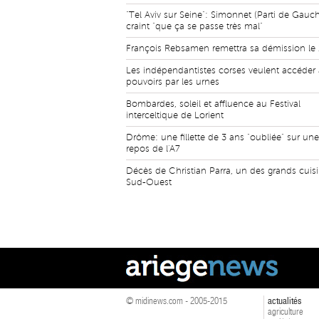
"Tel Aviv sur Seine": Simonnet (Parti de Gauc
craint "que ça se passe très mal"
François Rebsamen remettra sa démission le 
Les indépendantistes corses veulent accéder
pouvoirs par les urnes
Bombardes, soleil et affluence au Festival
interceltique de Lorient
Drôme: une fillette de 3 ans "oubliée" sur une
repos de l'A7
Décès de Christian Parra, un des grands cuisi
Sud-Ouest
© midinews.com - 2005-2015
actualités
agriculture