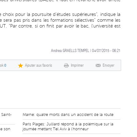
choix pour la poursuite d'études supérieures", indique la
e sera pas pris dans les formations sélectives" comme les
T. "Par contre, si on finit par avoir le bac, l'université est
Andrea GRAELLS TEMPEL | 04/07/2015 - 06:21
ook
0
Ajouter aux favoris
Imprimer
Envoyer
 Saint-
Marne: quatre morts dans un accident de la route
Paris Plages: Julliard répond à la polémique sur la
de son
journée mettant Tel Aviv à l'honneur