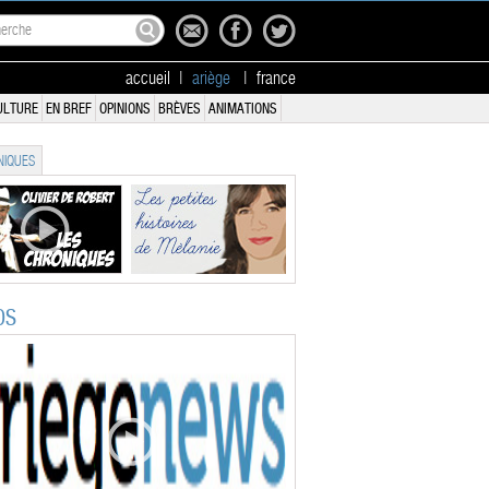
accueil
|
ariège
|
france
ULTURE
EN BREF
OPINIONS
BRÈVES
ANIMATIONS
IQUES
OS