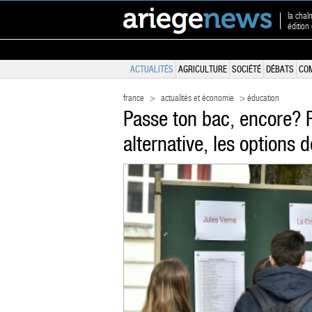
la chaî
édition
ACTUALITÉS
AGRICULTURE
SOCIÉTÉ
DÉBATS
CO
france
>
actualités et économie
> éducation
Passe ton bac, encore?
alternative, les options 