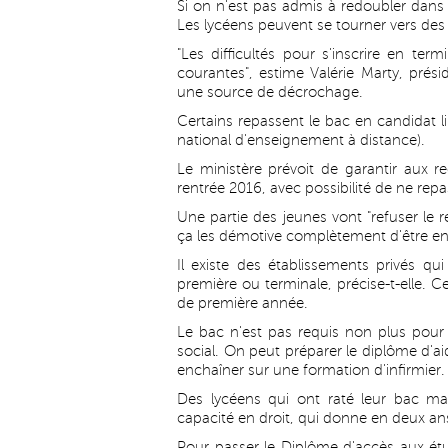
Si on n'est pas admis à redoubler dans s
Les lycéens peuvent se tourner vers des "b
"Les difficultés pour s'inscrire en t
courantes", estime Valérie Marty, prési
une source de décrochage.
Certains repassent le bac en candidat l
national d'enseignement à distance).
Le ministère prévoit de garantir aux re
rentrée 2016, avec possibilité de ne rep
Une partie des jeunes vont "refuser le
ça les démotive complètement d'être e
Il existe des établissements privés q
première ou terminale, précise-t-elle. Ce
de première année.
Le bac n'est pas requis non plus pour 
social. On peut préparer le diplôme d'ai
enchaîner sur une formation d'infirmier.
Des lycéens qui ont raté leur bac ma
capacité en droit, qui donne en deux an
Pour passer le Diplôme d'accès aux étud