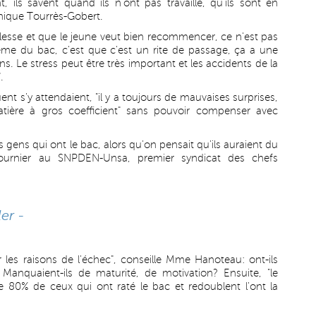
, ils savent quand ils n'ont pas travaillé, qu'ils sont en
nique Tourrès-Gobert.
esse et que le jeune veut bien recommencer, ce n'est pas
blème du bac, c'est que c'est un rite de passage, ça a une
. Le stress peut être très important et les accidents de la
.
ent s'y attendaient, "il y a toujours de mauvaises surprises,
tière à gros coefficient" sans pouvoir compenser avec
gens qui ont le bac, alors qu'on pensait qu'ils auraient du
e Tournier au SNPDEN-Unsa, premier syndicat des chefs
er -
ur les raisons de l'échec", conseille Mme Hanoteau: ont-ils
re? Manquaient-ils de maturité, de motivation? Ensuite, "le
e 80% de ceux qui ont raté le bac et redoublent l'ont la