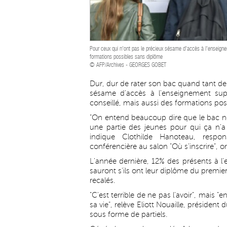
Pour ceux qui n'ont pas le précieux sésame d'accès à l'enseignem
formations possibles sans diplôme
© AFP/Archives - GEORGES GOBET
Dur, dur de rater son bac quand tant de
sésame d'accès à l'enseignement supér
conseillé, mais aussi des formations pos
"On entend beaucoup dire que le bac ne 
une partie des jeunes pour qui ça n'a p
indique Clothilde Hanoteau, respons
conférencière au salon "Où s'inscrire", 
L'année dernière, 12% des présents à l'
sauront s'ils ont leur diplôme du premier 
recalés.
"C'est terrible de ne pas l'avoir", mais 
sa vie", relève Eliott Nouaille, présiden
sous forme de partiels.