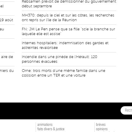
Rebsamen prévoit de démissionner du gouvernement
he)
début septembre
MH370: depuis le ciel et sur les côtes, les recherches
19 août
ont repris sur l'île de la Réunion
 au
FN: JM Le Pen pense que sa fille "scie la branche sur
laquelle elle est assise"
Internes hospitaliers: indemnisation des gardes et
astreintes revalorisée
 aire de
Incendie dans une pinède de l'Hérault: 120
personnes évacuées
niers du
Orne: trois morts d'une même famille dans une
collision entre un TER et une voiture
animations
brèves
faits divers & justice
opinions