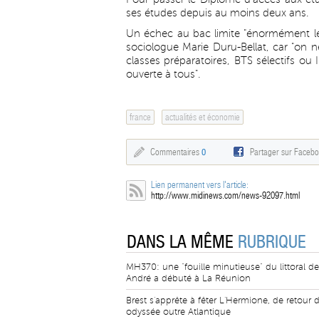
ses études depuis au moins deux ans.
Un échec au bac limite "énormément le 
sociologue Marie Duru-Bellat, car "on n
classes préparatoires, BTS sélectifs ou IU
ouverte à tous".
france
actualités et économie
Commentaires
0
Partager sur Faceb
Lien permanent vers l'article:
http://www.midinews.com/news-92097.html
DANS LA MÊME
RUBRIQUE
MH370: une "fouille minutieuse" du littoral de
André a débuté à La Réunion
Brest s'apprête à fêter L'Hermione, de retour 
odyssée outre Atlantique