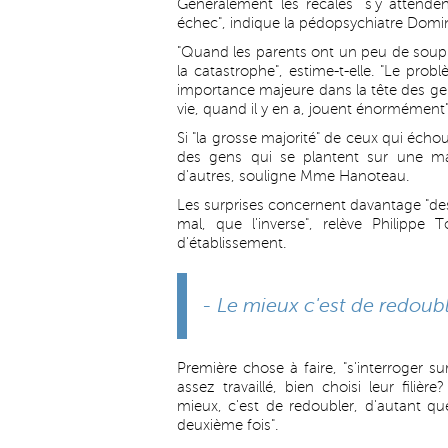
Généralement les recalés "s'y attendent
échec", indique la pédopsychiatre Domi
"Quand les parents ont un peu de soupl
la catastrophe", estime-t-elle. "Le pro
importance majeure dans la tête des gens
vie, quand il y en a, jouent énormément"
Si "la grosse majorité" de ceux qui échou
des gens qui se plantent sur une ma
d'autres, souligne Mme Hanoteau.
Les surprises concernent davantage "des 
mal, que l'inverse", relève Philipp
d'établissement.
- Le mieux c'est de redoubl
Première chose à faire, "s'interroger s
assez travaillé, bien choisi leur filiè
mieux, c'est de redoubler, d'autant qu
deuxième fois".