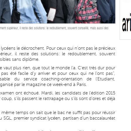
ent supérieur, il reste des solutions: le redoublement, souvent conseillé, mais aussi des
 lycéens le décrochent. Pour ceux qui n'ont pas le précieux
ieur, il reste des solutions: le redoublement, souvent
sibles sans diplôme.
vaut plus rien, que tout le monde l'a. C'est très dur pour
as été facile d'y arriver et pour ceux qui ne l'ont pas",
able du service coaching-orientation de l'Etudiant,
organisé par le magazine ce week-end à Paris.
examen ont échoué. Mardi, les candidats de l'édition 2015
coup, s'ils passent le rattrapage ou s'ils sont d'ores et déjà
"en même temps on sait que le bac ne suffit pas pour réussir
t du SGL, premier syndicat lycéen, partisan d'un baccalauréat