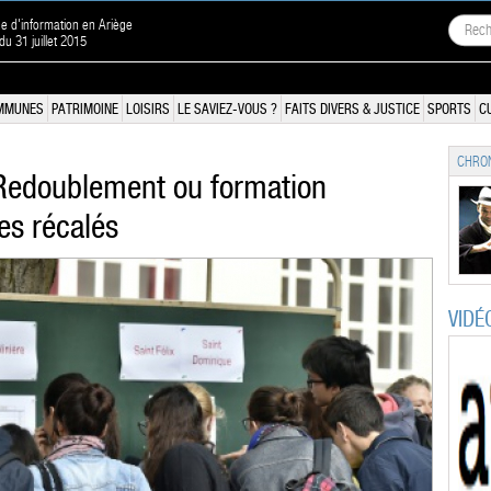
ne d'information en Ariège
 du 31 juillet 2015
MMUNES
PATRIMOINE
LOISIRS
LE SAVIEZ-VOUS ?
FAITS DIVERS & JUSTICE
SPORTS
C
CHRON
 Redoublement ou formation
des récalés
VIDÉ