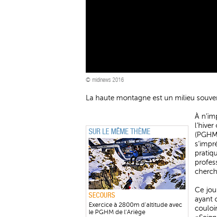
© midinews 2016
La haute montagne est un milieu souven
À n’im
l’hive
SUR LE MÊME THÈME
(PGHM
s’impr
prati
profes
cherch
Ce jour
SECOURS
ayant 
Exercice à 2800m d'altitude avec
couloi
le PGHM de l'Ariège