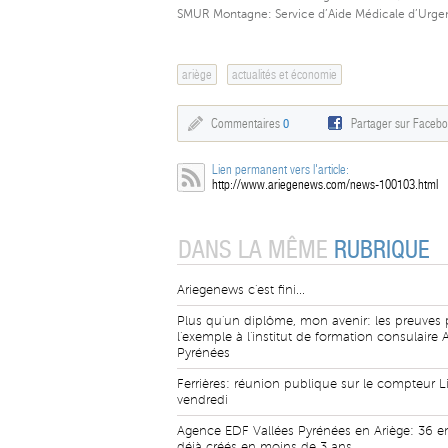
SMUR Montagne: Service d’Aide Médicale d’Urgenc
ariège
actualités et économie
Commentaires
0
Partager sur Faceb
Lien permanent vers l'article:
http://www.ariegenews.com/news-100103.html
DANS LA MÊME
RUBRIQUE
Ariegenews c'est fini...
Plus qu'un diplôme, mon avenir: les preuves 
l'exemple à l'institut de formation consulaire A
Pyrénées
Ferrières: réunion publique sur le compteur L
vendredi
Agence EDF Vallées Pyrénées en Ariège: 36 e
déjà créés en moins de 3 ans