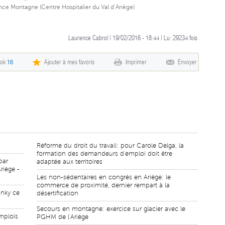
e Montagne (Centre Hospitalier du Val d’Ariège)
Laurence Cabrol | 19/02/2016 - 18:44 | Lu:
29234
fois
ook
16
Ajouter à mes favoris
Imprimer
Envoyer
Réforme du droit du travail: pour Carole Delga, la
formation des demandeurs d'emploi doit être
par
adaptée aux territoires
riège -
Les non-sédentaires en congrès en Ariège: le
commerce de proximité, dernier rempart à la
inky ce
désertification
Secours en montagne: exercice sur glacier avec le
mplois
PGHM de l'Ariège