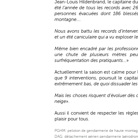
Jean-Louis Hildenbrand, le capitaine d
été l’année de tous les records avec 26
personnes évacuées dont 186 blessé
montagne….
Nous avons battu les records d’interven
et un été caniculaire qui a vu exploser l
Même bien encadré par les professionn
une chute de plusieurs mètres peu
surfréquentation des pratiquants…
»
Actuellement la saison est calme pour
que 9 interventions,
poursuit le capit
extrêmement bas, de quoi dissuader les
Mais les choses risquent d’évoluer dès 
neige
».
Aussi il convient de respecter les règ
plaisir pour tous.
PGHM: peloton de gendarmerie de haute montag
DAG: détachement aérien gendarmerie (aérodrom