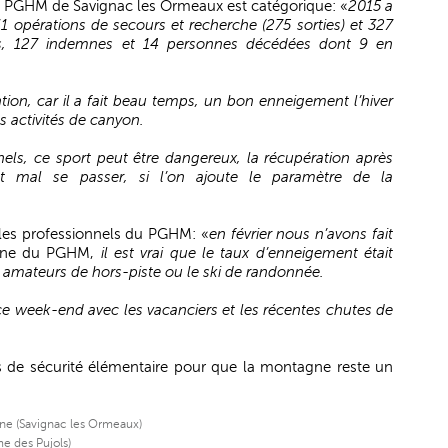
u PGHM de Savignac les Ormeaux est catégorique: «
2015 a
1 opérations de secours et recherche (275 sorties) et 327
s, 127 indemnes et 14 personnes décédées dont 9 en
tion, car il a fait beau temps, un bon enneigement l’hiver
es activités de canyon.
els, ce sport peut être dangereux, la récupération après
t mal se passer, si l’on ajoute le paramètre de la
 les professionnels du PGHM: «
en février nous n’avons fait
aine du PGHM,
il est vrai que le taux d’enneigement était
 amateurs de hors-piste ou le ski de randonnée.
ce week-end avec les vacanciers et les récentes chutes de
les de sécurité élémentaire pour que la montagne reste un
ne (Savignac les Ormeaux)
e des Pujols)