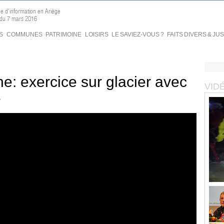
ne d'information en Ariège
 du 7 mars 2016
S
COMMUNES
PATRIMOINE
LOISIRS
LE SAVIEZ-VOUS ?
FAITS DIVERS & JU
: exercice sur glacier avec
VID
e