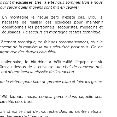
 sont médicalisés. Dès l’alerte nous sommes trois à nous
pour savoir quels moyens sont mis en œuvre
».
En montagne le risque zéro n’existe pas. D’où la
nécessité de réaliser ces exercices pour maintenir
opérationnels les personnels: secouristes, médecins et
équipages: «
le secours en montagne est très technique.
lièrement technique, on fait des reconnaissances, tout le
tervenir de la manière la plus sécurisée pour tous. On ne
argon que des risques calculés
».
ationnaire, le biturbine a hélitreuillé l’équipe de six
0m au-dessus de la crevasse: «
le chef de caravane doit
 qui déterminera la réussite de l’extraction.
e la victime pour faire un premier bilan et faire les gestes
allé: bipode, treuils, cordes, perche dans laquelle sera
axe tête, cou, tronc.
ns là est le fruit de nos recherches au centre national
la gendarmerie de Chamonix
».