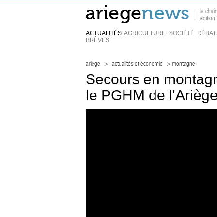
la chaî
édition
ACTUALITÉS
AGRICULTURE
SOCIÉTÉ
DÉBAT
BRÈVES
ariège
>
actualités et économie
> montagne
Secours en montagne
le PGHM de l'Arièg