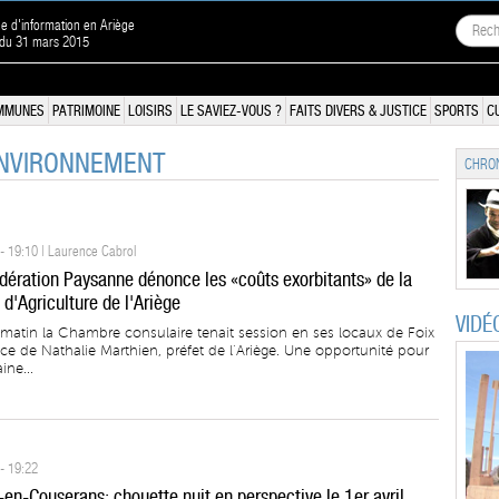
ne d'information en Ariège
 du 31 mars 2015
MMUNES
PATRIMOINE
LOISIRS
LE SAVIEZ-VOUS ?
FAITS DIVERS & JUSTICE
SPORTS
C
ENVIRONNEMENT
CHRON
- 19:10 | Laurence Cabrol
dération Paysanne dénonce les «coûts exorbitants» de la
d'Agriculture de l'Ariège
VIDÉ
matin la Chambre consulaire tenait session en ses locaux de Foix
ce de Nathalie Marthien, préfet de l’Ariège. Une opportunité pour
ine...
- 19:22
-en-Couserans: chouette nuit en perspective le 1er avril