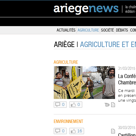
la chaî
édition
ACTUALITÉS
AGRICULTURE
SOCIÉTÉ
DÉBATS
CO
ARIÈGE |
AGRICULTURE ET 
AGRICULTURE
31/03/2015 
La Confé
Chambre 
Ce mardi 
en présen
une vingta
0
0
ENVIRONNEMENT
30/03/2015 
0
16
Castillon