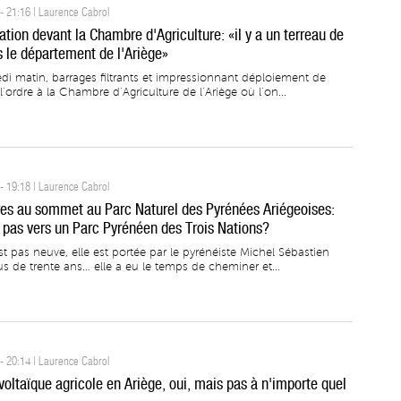
- 21:16 | Laurence Cabrol
tion devant la Chambre d'Agriculture: «il y a un terreau de
 le département de l'Ariège»
di matin, barrages filtrants et impressionnant déploiement de
l’ordre à la Chambre d’Agriculture de l’Ariège où l’on...
- 19:18 | Laurence Cabrol
es au sommet au Parc Naturel des Pyrénées Ariégeoises:
 pas vers un Parc Pyrénéen des Trois Nations?
st pas neuve, elle est portée par le pyrénéiste Michel Sébastien
us de trente ans… elle a eu le temps de cheminer et...
- 20:14 | Laurence Cabrol
voltaïque agricole en Ariège, oui, mais pas à n'importe quel