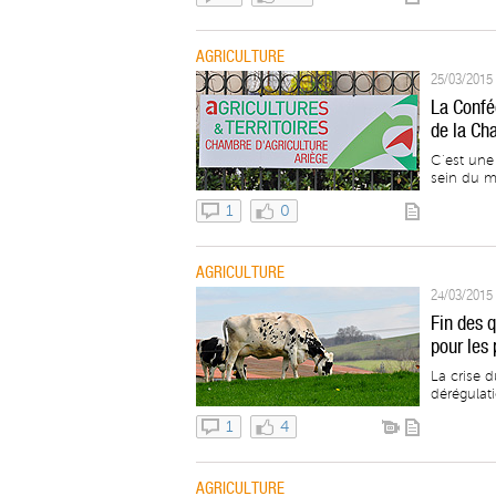
AGRICULTURE
25/03/2015 
La Confé
de la Ch
C’est une 
sein du m
1
0
AGRICULTURE
24/03/2015 
Fin des q
pour les
La crise d
dérégulat
1
4
AGRICULTURE