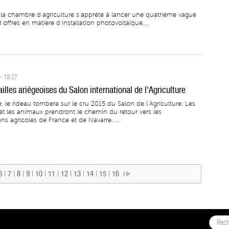
 la chambre d’agriculture s’apprête à lancer une quatrième vague
’offres en matière d’installation photovoltaïque,...
- 19:27
lles ariégeoises du Salon international de l'Agriculture
 le rideau tombera sur le cru 2015 du Salon de l’Agriculture. Les
 les animaux prendront le chemin du retour vers les
ons agricoles de France et de Navarre. ...
6
|
7
|
8
|
9
|
10
|
11
|
12
|
13
|
14
|
15
|
16