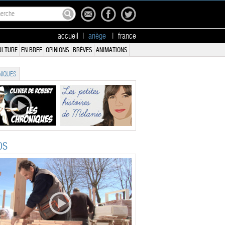
accueil
|
ariège
|
france
ULTURE
EN BREF
OPINIONS
BRÈVES
ANIMATIONS
IQUES
OS