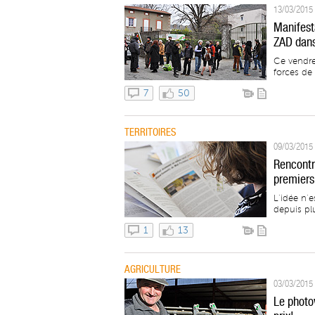
13/03/2015 
Manifesta
ZAD dans
Ce vendre
forces de 
7
50
TERRITOIRES
09/03/2015 
Rencontr
premiers
L’idée n’e
depuis pl
1
13
AGRICULTURE
03/03/2015 
Le photo