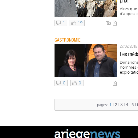
prix!
Alors que
d’appels d
1
19
GASTRONOMIE
27/02/2015 
Les médai
Dimanche,
hommes et
exploitati
0
0
pages:
1
|
2
|
3
|
4
|
5
|