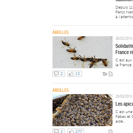
Depuis 11
Parcs Nat
à l’attenti
ABEILLES
30/03/2015 
Solidarit
France r
C’est aux
la France 
2
13
ABEILLES
25/03/2015 
Les apicu
C’est une 
Fabas et C
aide...
2
277