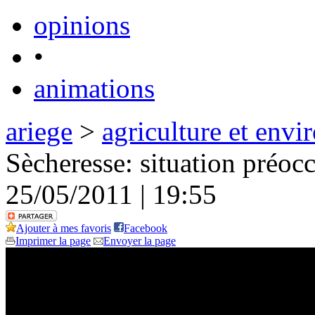
opinions
•
animations
ariege
>
agriculture et env
Sècheresse: situation préoc
25/05/2011 | 19:55
Ajouter à mes favoris
Facebook
Imprimer la page
Envoyer la page