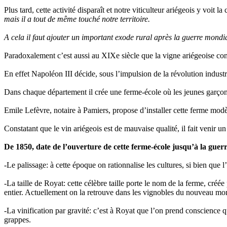
Plus tard, cette activité disparaît et notre viticulteur ariégeois y voit
mais il a tout de même touché notre territoire.
A cela il faut ajouter un important exode rural après la guerre mondia
Paradoxalement c’est aussi au XIXe siècle que la vigne ariégeoise con
En effet Napoléon III décide, sous l’impulsion de la révolution industr
Dans chaque département il crée une ferme-école où les jeunes garçons 
Emile Lefèvre, notaire à Pamiers, propose d’installer cette ferme m
Constatant que le vin ariégeois est de mauvaise qualité, il fait venir u
De 1850, date de l’ouverture de cette ferme-école jusqu’à la guer
-Le palissage: à cette époque on rationnalise les cultures, si bien que l
-La taille de Royat: cette célèbre taille porte le nom de la ferme, créé
entier. Actuellement on la retrouve dans les vignobles du nouveau mon
-La vinification par gravité: c’est à Royat que l’on prend conscience q
grappes.