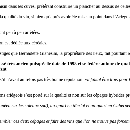
aisin dans les cuves, préférant construire un plancher au-dessus de celle
la qualité du vin, si bien qu’après avoir été mise au point dans l’Ariè
ont peu à peu arrêtées.
on est dédiée aux céréales.
tiges que Bernadette Gianesini, la propriétaire des lieux, fait pourtant 
assé très ancien puisqu’elle date de 1998 et se fédère autour de q
zat.
il n’avait autrefois pas très bonne réputation: «
il fallait être trois pou
s ariégeois s’est porté sur la qualité et non sur les cépages hybrides pr
ranéen sur les coteaux sud), un-quart en Merlot et un-quart en Cabern
ssembler ces deux cépages et faire des vins que l’on ne trouve pas forcem