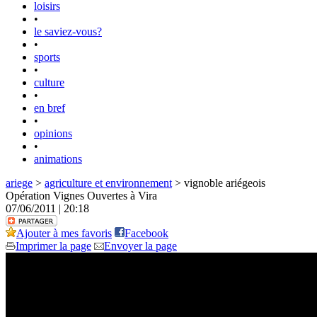
loisirs
•
le saviez-vous?
•
sports
•
culture
•
en bref
•
opinions
•
animations
ariege
>
agriculture et environnement
> vignoble ariégeois
Opération Vignes Ouvertes à Vira
07/06/2011 | 20:18
Ajouter à mes favoris
Facebook
Imprimer la page
Envoyer la page