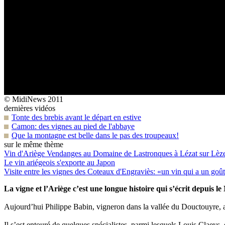
© MidiNews 2011
dernières vidéos
Tonte des brebis avant le départ en estive
Camon: des vignes au pied de l'abbaye
Que la montagne est belle dans le pas des troupeaux!
sur le même thème
Vin d'Ariège
Vendanges au Domaine de Lastronques à Lézat sur Lèz
Le vin ariégeois s'exporte au Japon
Visite entre les vignes des Coteaux d'Engraviès: «un vin qui a un goû
La vigne et l’Ariège c’est une longue histoire qui s’écrit depuis 
Aujourd’hui Philippe Babin, vigneron dans la vallée du Douctouyre, a 
Il s’est entouré de quelques spécialistes, parmi lesquels Louis Claeys