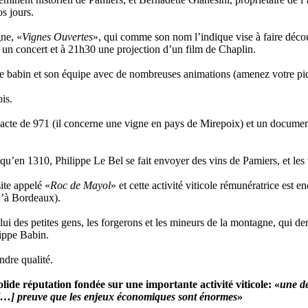
s jours.
gne, «
Vignes Ouvertes
», qui comme son nom l’indique vise à faire découv
eu un concert et à 21h30 une projection d’un film de Chaplin.
pe babin et son équipe avec de nombreuses animations (amenez votre pi
is.
 acte de 971 (il concerne une vigne en pays de Mirepoix) et un documen
u’en 1310, Philippe Le Bel se fait envoyer des vins de Pamiers, et les 
site appelé «
Roc de Mayol
» et cette activité viticole rémunératrice est
qu’à Bordeaux).
lui des petites gens, les forgerons et les mineurs de la montagne, qui 
lippe Babin.
dre qualité.
lide réputation fondée sur une importante activité viticole: «
une d
ré […] preuve que les enjeux économiques sont énormes
»