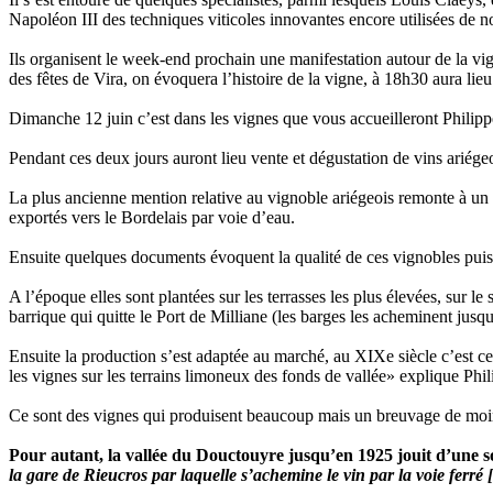
Napoléon III des techniques viticoles innovantes encore utilisées de no
Ils organisent le week-end prochain une manifestation autour de la vi
des fêtes de Vira, on évoquera l’histoire de la vigne, à 18h30 aura li
Dimanche 12 juin c’est dans les vignes que vous accueilleront Philip
Pendant ces deux jours auront lieu vente et dégustation de vins ariégeo
La plus ancienne mention relative au vignoble ariégeois remonte à un
exportés vers le Bordelais par voie d’eau.
Ensuite quelques documents évoquent la qualité de ces vignobles puisq
A l’époque elles sont plantées sur les terrasses les plus élevées, sur le 
barrique qui quitte le Port de Milliane (les barges les acheminent jus
Ensuite la production s’est adaptée au marché, au XIXe siècle c’est ce
les vignes sur les terrains limoneux des fonds de vallée» explique Phi
Ce sont des vignes qui produisent beaucoup mais un breuvage de moin
Pour autant, la vallée du Douctouyre jusqu’en 1925 jouit d’une so
la gare de Rieucros par laquelle s’achemine le vin par la voie fer