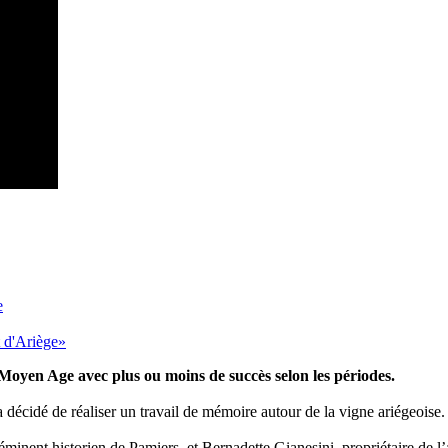
e
t d'Ariège»
le Moyen Age avec plus ou moins de succès selon les périodes.
décidé de réaliser un travail de mémoire autour de la vigne ariégeoise.
, éminent historien de Pamiers, et Bernadette Gianesini, propriétaire de