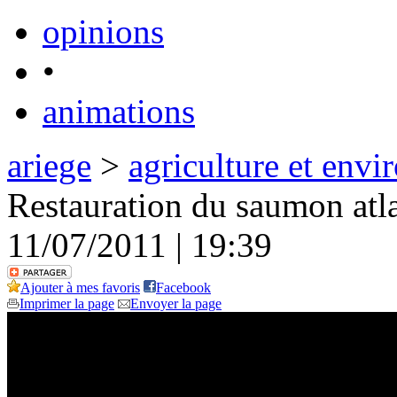
opinions
•
animations
ariege
>
agriculture et env
Restauration du saumon atl
11/07/2011 | 19:39
Ajouter à mes favoris
Facebook
Imprimer la page
Envoyer la page