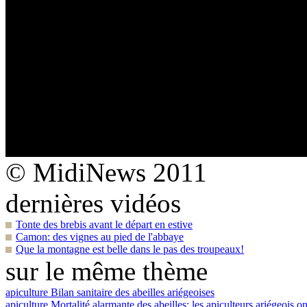
© MidiNews 2011
dernières vidéos
Tonte des brebis avant le départ en estive
Camon: des vignes au pied de l'abbaye
Que la montagne est belle dans le pas des troupeaux!
sur le même thème
apiculture
Bilan sanitaire des abeilles ariégeoises
apiculture
Mortalité alarmante des abeilles: les apiculteurs ariégeois o