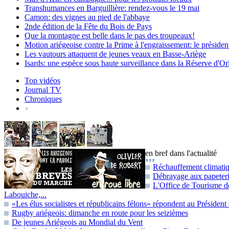
Transhumances en Barguillière: rendez-vous le 19 mai
Camon: des vignes au pied de l'abbaye
2nde édition de la Fête du Bois de Pays
Que la montagne est belle dans le pas des troupeaux!
Motion ariégeoise contre la Prime à l'engraissement: le présid
Les vautours attaquent de jeunes veaux en Basse-Ariège
Isards: une espèce sous haute surveillance dans la Réserve d'Or
Top vidéos
Journal TV
Chroniques
en bref dans l'actualité
Réchauffement climatiqu
Débrayage aux papeteri
L'Office de Tourisme de
Labouiche,...
«Les élus socialistes et républicains félons» répondent au Présiden
Rugby ariégeois: dimanche en route pour les seizièmes
De jeunes Ariégeois au Mondial du Vent