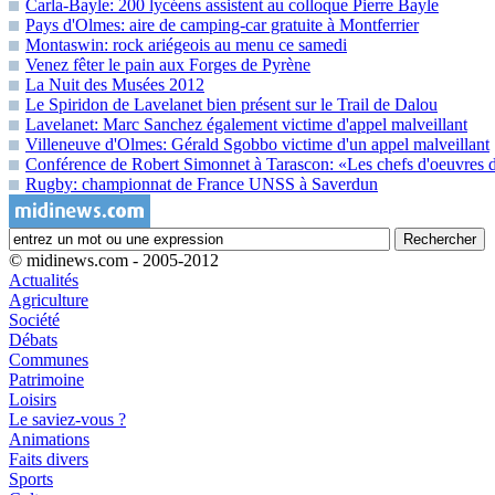
Carla-Bayle: 200 lycéens assistent au colloque Pierre Bayle
Pays d'Olmes: aire de camping-car gratuite à Montferrier
Montaswin: rock ariégeois au menu ce samedi
Venez fêter le pain aux Forges de Pyrène
La Nuit des Musées 2012
Le Spiridon de Lavelanet bien présent sur le Trail de Dalou
Lavelanet: Marc Sanchez également victime d'appel malveillant
Villeneuve d'Olmes: Gérald Sgobbo victime d'un appel malveillant
Conférence de Robert Simonnet à Tarascon: «Les chefs d'oeuvres de
Rugby: championnat de France UNSS à Saverdun
© midinews.com - 2005-2012
Actualités
Agriculture
Société
Débats
Communes
Patrimoine
Loisirs
Le saviez-vous ?
Animations
Faits divers
Sports