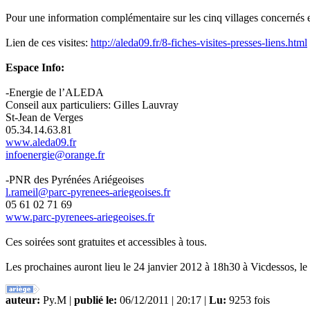
Pour une information complémentaire sur les cinq villages concerné
Lien de ces visites:
http://aleda09.fr/8-fiches-visites-presses-liens.html
Espace Info:
-Energie de l’ALEDA
Conseil aux particuliers: Gilles Lauvray
St-Jean de Verges
05.34.14.63.81
www.aleda09.fr
infoenergie@orange.fr
-PNR des Pyrénées Ariégeoises
l.rameil@parc-pyrenees-ariegeoises.fr
05 61 02 71 69
www.parc-pyrenees-ariegeoises.fr
Ces soirées sont gratuites et accessibles à tous.
Les prochaines auront lieu le 24 janvier 2012 à 18h30 à Vicdessos, le
auteur:
Py.M |
publié le:
06/12/2011 | 20:17 |
Lu:
9253 fois