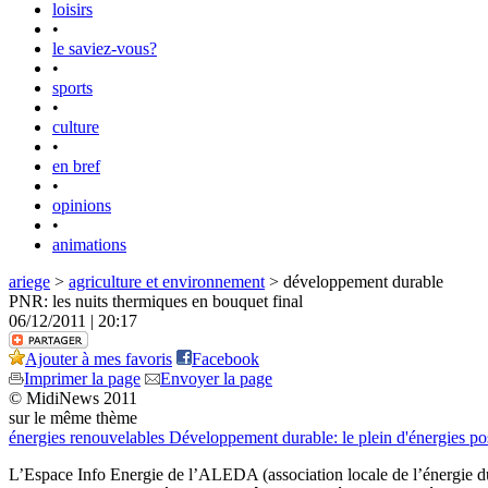
loisirs
•
le saviez-vous?
•
sports
•
culture
•
en bref
•
opinions
•
animations
ariege
>
agriculture et environnement
> développement durable
PNR: les nuits thermiques en bouquet final
06/12/2011 | 20:17
Ajouter à mes favoris
Facebook
Imprimer la page
Envoyer la page
© MidiNews 2011
sur le même thème
énergies renouvelables
Développement durable: le plein d'énergies pos
L’Espace Info Energie de l’ALEDA (association locale de l’énergie du