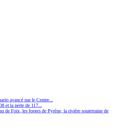
nario avancé par le Centre...
8 et la perte de 117...
u de Foix, les forges de Pyrène, la rivière souterraine de