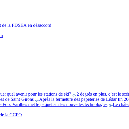
ent de la FDSEA en désaccord
lu
e: quel avenir pour les stations de ski?
2 degrés en plus, c’est le scé
es de Saint-Girons
Après la fermeture des papeteries de Lédar fin 200
 Foix-Varilhes met le paquet sur les nouvelles technologies
Le châtea
t de la CCPO