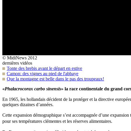
© MidiNews 2012
dernières vidéos
Tonte des brebis avant le départ en estive
Camon: des vignes au pied de l'abbaye
Que la montagne est belle dans le pas des troupeaux!
«
Phalacrocorax carbo sinensis
» la race continentale du grand co
En 1965, les hollandais décident de la protéger et la directive européen
quelques dizaines d’années.
Cette expansion démographique s’est accompagnée d’une expansion terr
pour ses températures clémentes et les réserves alimentaires.