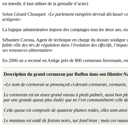
est interdit, il faut utiliser de la grenaille d’acier).
Selon Gérard Chouquet: «
Le parlement européen devrait déclasser ce
ariégeois
»
La logique administrative impose des comptages tous les deux ans, en
Sébastien Corona, Agent de technique en charge du dossier souligne qu
faible rôle des tirs de régulation dans l’évolution des effectifs, l’im
ses ressources alimentaires
»
En 2006 on a recensé en Ariège près de 800 cormorans hivernants, en 201
Description du grand cormoran par Buffon dans son Histoire Na
«
Le nom de cormoran se prononçoit ci-devant cormaran, cormarin, 
Le cormoran est un assez grand oiseau à pieds palmés, aussi bon plo
par une grande queue plus étalée que ne l’est communément celle de
Cette queue est composée de quatorze plumes roides, elles sont ainsi 
Le manteau est ondé de festons noirs, sur fond brun ; mais ces nuance