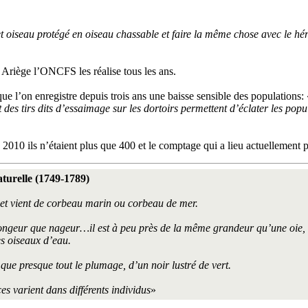
t oiseau protégé en oiseau chassable et faire la même chose avec le hé
 Ariège l’ONCFS les réalise tous les ans.
e l’on enregistre depuis trois ans une baisse sensible des populations: 
pact des tirs dits d’essaimage sur les dortoirs permettent d’éclater les 
0 ils n’étaient plus que 400 et le comptage qui a lieu actuellement perm
turelle (1749-1789)
et vient de corbeau marin ou corbeau de mer.
ngeur que nageur…il est à peu près de la même grandeur qu’une oie, ma
s oiseaux d’eau.
que presque tout le plumage, d’un noir lustré de vert.
s varient dans différents individus
»