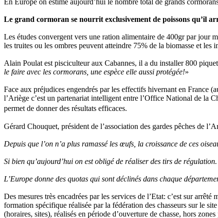
En Europe on estime aujourd’hui le nombre total de grands cormorans 
Le grand cormoran se nourrit exclusivement de poissons qu’il arri
Les études convergent vers une ration alimentaire de 400gr par jour mai
les truites ou les ombres peuvent atteindre 75% de la biomasse et les imp
Alain Poulat est pisciculteur aux Cabannes, il a du installer 800 piquet
le faire avec les cormorans, une espèce elle aussi protégée!
»
Face aux préjudices engendrés par les effectifs hivernant en France (
l’Ariège c’est un partenariat intelligent entre l’Office National de l
permet de donner des résultats efficaces.
Gérard Chouquet, président de l’association des gardes pêches de l’Ar
Depuis que l’on n’a plus ramassé les œufs, la croissance de ces oisea
Si bien qu’aujourd’hui on est obligé de réaliser des tirs de régulation.
L’Europe donne des quotas qui sont déclinés dans chaque département: 
Des mesures très encadrées par les services de l’Etat: c’est sur arrêté 
formation spécifique réalisée par la fédération des chasseurs sur le site
(horaires, sites), réalisés en période d’ouverture de chasse, hors zones 