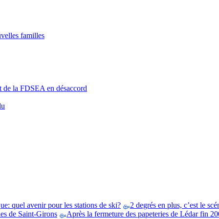
elles familles
ent de la FDSEA en désaccord
lu
e: quel avenir pour les stations de ski?
2 degrés en plus, c’est le scé
es de Saint-Girons
Après la fermeture des papeteries de Lédar fin 200