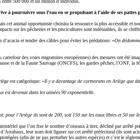
entre 500 000 et un million d’individus.
ve à poursuivre sous l’eau en se propulsant à l’aide de ses pattes 
s cet animal opportuniste choisira la ressource la plus accessible et non
acts sur les pêcheries et les piscicultures sont indéniables, ils se chiffr
s d’acacia et tendre des câbles pour éviter les prédations: «
On dédommage
au carrefour des voies migratoires européennes) des mesures ont été imag
a Chasse et de la Faune Sauvage (ONCFS), les gardes pêches, l’ONF, la fé
iège est catégorique: «
Il y a davantage de cormorans en Ariège que d
ux est devenue dans les années 90 exponentielle.
pour l’Ariège ils sont de 200, soit 150 sur les eaux libres et 50 sur l
ministériel que l’on fixe le nombre d’oiseaux à tirer, décliné par arrêté 
 d’Arrabaux, leur nom doit figurer sur cet arrêté préfectoral (ils sont act
protégées (afin de ne pas perturber les autres espèces) et c’est le règlem