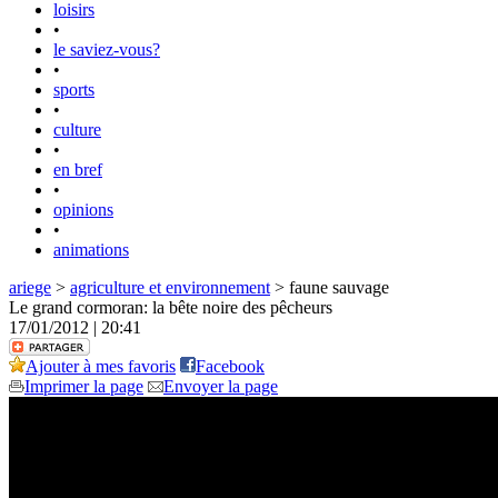
loisirs
•
le saviez-vous?
•
sports
•
culture
•
en bref
•
opinions
•
animations
ariege
>
agriculture et environnement
> faune sauvage
Le grand cormoran: la bête noire des pêcheurs
17/01/2012 | 20:41
Ajouter à mes favoris
Facebook
Imprimer la page
Envoyer la page