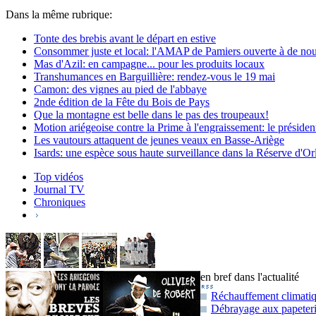
Dans la même rubrique:
Tonte des brebis avant le départ en estive
Consommer juste et local: l'AMAP de Pamiers ouverte à de nouv
Mas d'Azil: en campagne... pour les produits locaux
Transhumances en Barguillière: rendez-vous le 19 mai
Camon: des vignes au pied de l'abbaye
2nde édition de la Fête du Bois de Pays
Que la montagne est belle dans le pas des troupeaux!
Motion ariégeoise contre la Prime à l'engraissement: le présid
Les vautours attaquent de jeunes veaux en Basse-Ariège
Isards: une espèce sous haute surveillance dans la Réserve d'Or
Top vidéos
Journal TV
Chroniques
en bref dans l'actualité
Réchauffement climatiqu
Débrayage aux papeteri