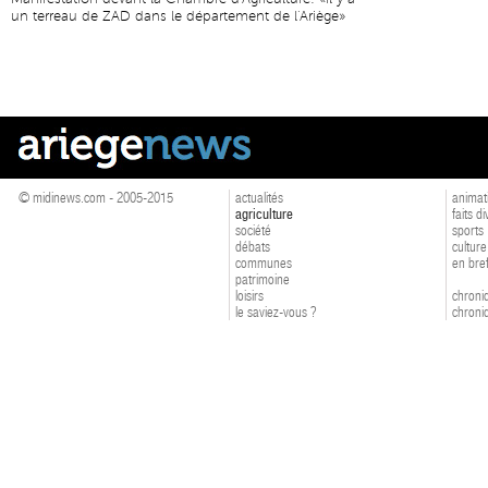
un terreau de ZAD dans le département de l'Ariège»
© midinews.com - 2005-2015
actualités
animat
agriculture
faits d
société
sports
débats
culture
communes
en bre
patrimoine
loisirs
chroniq
le saviez-vous ?
chroniq