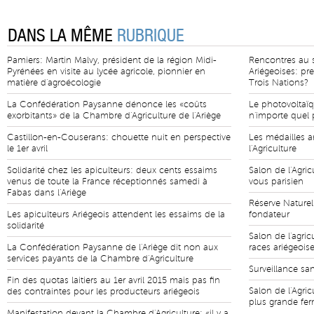
DANS LA MÊME
RUBRIQUE
Pamiers: Martin Malvy, président de la région Midi-
Rencontres au 
Pyrénées en visite au lycée agricole, pionnier en
Ariégeoises: pr
matière d'agroécologie
Trois Nations?
La Confédération Paysanne dénonce les «coûts
Le photovoltaïq
exorbitants» de la Chambre d'Agriculture de l'Ariège
n'importe quel p
Castillon-en-Couserans: chouette nuit en perspective
Les médailles a
le 1er avril
l'Agriculture
Solidarité chez les apiculteurs: deux cents essaims
Salon de l'Agric
venus de toute la France réceptionnés samedi à
vous parisien
Fabas dans l'Ariège
Réserve Naturel
Les apiculteurs Ariégeois attendent les essaims de la
fondateur
solidarité
Salon de l'agric
La Confédération Paysanne de l'Ariège dit non aux
races ariégeois
services payants de la Chambre d'Agriculture
Surveillance san
Fin des quotas laitiers au 1er avril 2015 mais pas fin
Salon de l'Agric
des contraintes pour les producteurs ariégeois
plus grande fe
Manifestation devant la Chambre d'Agriculture: «il y a