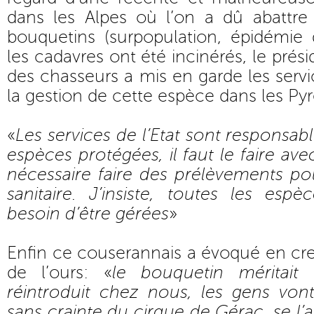
dans les Alpes où l’on a dû abattr
bouquetins (surpopulation, épidémie 
les cadavres ont été incinérés, le prési
des chasseurs a mis en garde les servi
la gestion de cette espèce dans les Py
«
Les services de l’Etat sont responsab
espèces protégées, il faut le faire av
nécessaire faire des prélèvements pour
sanitaire. J’insiste, toutes les esp
besoin d’être gérées
»
Enfin ce couserannais a évoqué en cr
de l’ours: «
le bouquetin méritait 
réintroduit chez nous, les gens vont
sans crainte du cirque de Gérac, se l’