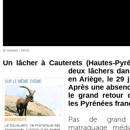
© midinews - FdC09
Un lâcher à Cauterets (Hautes-Pyrén
deux lâchers dan
en Ariège, le 29 j
SUR LE MÊME THÈME
Après une absence
le grand retour
les Pyrénées fran
Pas de grand
BIODIVERSITÉ
Le bouquetin, ce monarque des
matraquage média
montagnes, s'introduit en Ariège...