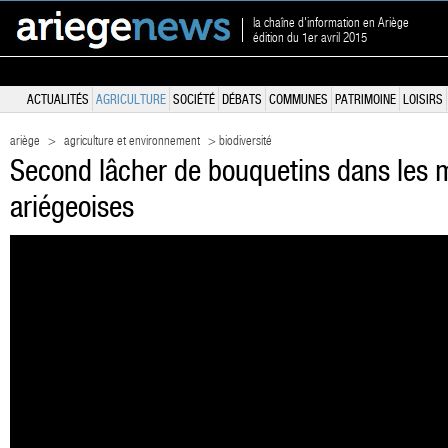
la chaîne d'information en Ariège
édition du 1er avril 2015
ACTUALITÉS
AGRICULTURE
SOCIÉTÉ
DÉBATS
COMMUNES
PATRIMOINE
LOISIRS
ariège
>
agriculture et environnement
> biodiversité
Second lâcher de bouquetins dans les
ariégeoises