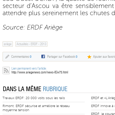
secteur d’Ascou va être sensiblement
attendre plus sereinement les chutes d
Source: ERDF Ariège
ariège
Actualités - ERDF - 2013
Commentaires
0
Partager sur Facebook
0
Ajouter aux favori
Lien permanent vers l'article:
http://www.ariegenews.com/news-83475.html
DANS LA MÊME
RUBRIQUE
Travaux ERDF: 20 000 volts sous les rails
ERDF et «L'Ariè
Rimont: ERDF sécurise et améliore le réseau
ERDF innove à 
moyenne tension
ERDF: le couran