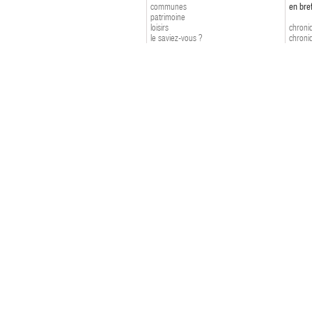
communes
en bre
patrimoine
loisirs
chroniq
le saviez-vous ?
chroniq