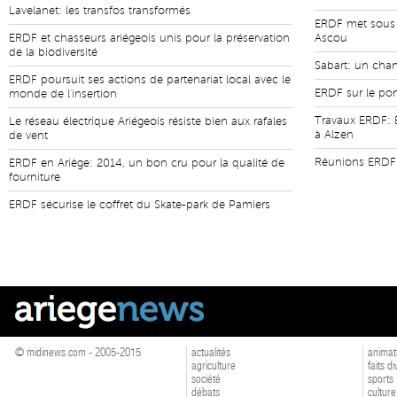
Lavelanet: les transfos transformés
ERDF met sous 
ERDF et chasseurs ariégeois unis pour la préservation
Ascou
de la biodiversité
Sabart: un chan
ERDF poursuit ses actions de partenariat local avec le
ERDF sur le pon
monde de l'insertion
Travaux ERDF: 
Le réseau électrique Ariégeois résiste bien aux rafales
à Alzen
de vent
Réunions ERDF:
ERDF en Ariège: 2014, un bon cru pour la qualité de
fourniture
ERDF sécurise le coffret du Skate-park de Pamiers
© midinews.com - 2005-2015
actualités
animat
agriculture
faits d
société
sports
débats
culture