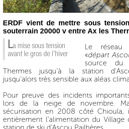
ERDF vient de mettre sous tensio
souterrain 20000 v entre Ax les The
L
a mise sous tension
Le réseau 
avant le gros de l’hiver
«
départ Asco
source du
Thermes jusqu’à la station d’Asc
jusqu’alors très sensible aux aléas clim
Pour preuve des incidents important
lors de la neige de novembre. Ma
sécurisation en 2008 côté Chioula, il
entièrement l’alimentation du Village 
station de ski d’Ascou Pailhères.