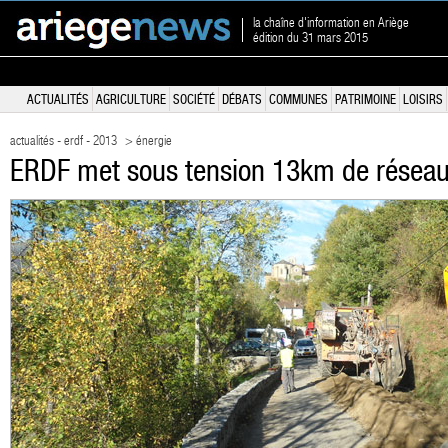
la chaîne d'information en Ariège
édition du 31 mars 2015
ACTUALITÉS
AGRICULTURE
SOCIÉTÉ
DÉBATS
COMMUNES
PATRIMOINE
LOISIRS
actualités - erdf - 2013
> énergie
ERDF met sous tension 13km de réseau