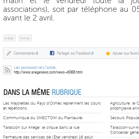
matin et le vendredi toute la jo
associations), soit par téléphone au 0
avant le 2 avril.
ariège
brèves
Commentaires
0
Partager sur Facebook
0
Ajouter aux favori
Lien permanent vers l'article:
http://www.ariegenews.com/news-45068.html
DANS LA MÊME
RUBRIQUE
Les Majorettes du Pays d'Olmes reprennent les cours
Agriculture: le
et répétitions.
prophylaxie an
Communiqué du SMECTOM du Plantaurel
Secours Populai
Tarascon sur Ariège: le cirque dans la rue
Tarascon-sur-Ar
Conseiller géné
Fermeture des services de l'État vendredi 16 août