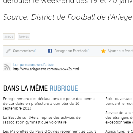
dérouler le week-end des 19 et 20 janv
Source: District de Football de l'Ariège
ariège
brèves
Commentaires
0
Partager sur Facebook
0
Ajouter aux favori
Lien permanent vers l'article:
http://www.ariegenews.com/news-57425.html
DANS LA MÊME
RUBRIQUE
Enregistrement des déclarations de perte des permis
Foix: ouverture
de conduire en préfecture à compter du 16
pendant le moi
septembre 2013
Service de la cir
La Bastide sur l'Hers: reprise des activités de
des étrangers d
l'association gymnastique volontaire
exceptionnelle 
Les Majorettes du Pays d'Olmes reprennent les cours
Agriculture: le