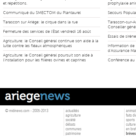
et répétitions.
prophylaxie an
Communiqué du SMECTOM du Plantaurel
Secours Populai
Tarascon sur Ariège: le cirque dans la rue
Tarascon-sur-Ar
Conseiller géné
Fermeture des services de l'État vendredi 16 août
Essais de sirèn
Agriculture: le Conseil général continue son aide à la
lutte contre les fléaux atmosphériques
Information de 
d'Assurance Mal
Agriculture: le Conseil général poursuit son aide à
l'installation pour les filières ovines et caprines
Conférence au
© midinews.com - 2005-2013
actualités
animat
agriculture
faits d
société
sports
débats
culture
communes
en bre
patrimoine
brèves