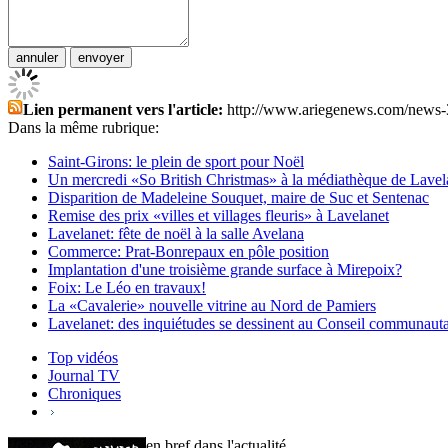
Lien permanent vers l'article:
http://www.ariegenews.com/news-
Dans la même rubrique:
Saint-Girons: le plein de sport pour Noël
Un mercredi «So British Christmas» à la médiathèque de Lavel
Disparition de Madeleine Souquet, maire de Suc et Sentenac
Remise des prix «villes et villages fleuris» à Lavelanet
Lavelanet: fête de noël à la salle Avelana
Commerce: Prat-Bonrepaux en pôle position
Implantation d'une troisième grande surface à Mirepoix?
Foix: Le Léo en travaux!
La «Cavalerie» nouvelle vitrine au Nord de Pamiers
Lavelanet: des inquiétudes se dessinent au Conseil communaut
Top vidéos
Journal TV
Chroniques
en bref dans l'actualité