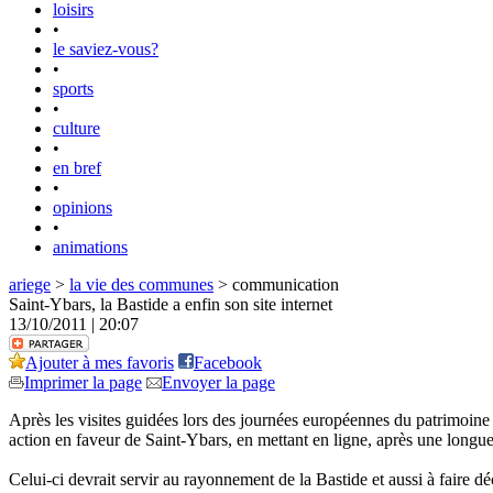
loisirs
•
le saviez-vous?
•
sports
•
culture
•
en bref
•
opinions
•
animations
ariege
>
la vie des communes
> communication
Saint-Ybars, la Bastide a enfin son site internet
13/10/2011 | 20:07
Ajouter à mes favoris
Facebook
Imprimer la page
Envoyer la page
Après les visites guidées lors des journées européennes du patrimoine 
action en faveur de Saint-Ybars, en mettant en ligne, après une longue
Celui-ci devrait servir au rayonnement de la Bastide et aussi à faire dé