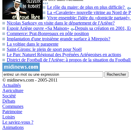
Le rôle du maire: de plus en plus difficile?
La «Cavalerie» nouvelle vitrine au Nord de 
Vivre ensemble: l'idée du «domicile partagé»
Nicolas Sarkozy en visite dans le département de l'Ariège?
Espoir Ariège ouvre «Sa Maison»
Depuis sa création en 2001, Es
Commerce: Prat-Bonrepaux en pôle position
Implantation d'une troisième grande surface à Mirepoix?
La voltige dans le parapente
Saint-Girons: le plein de sport pour Noël
Le Parc Naturel Régional des Pyrénées Ariégeoises en actions
District de Football de l'Ariège: à propos de la situation du Footba
© midinews.com - 2005-2011
Actualités
Agriculture
Société
Débats
Communes
Patrimoine
Loisirs
Le saviez-vous ?
Animations