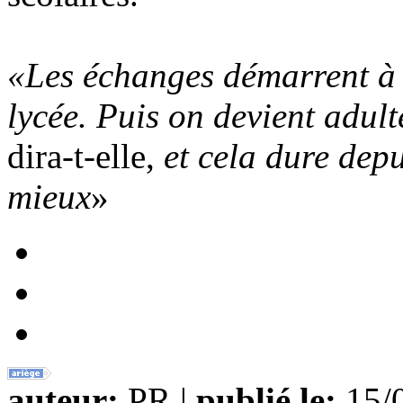
«Les échanges démarrent à l
lycée. Puis on devient adult
dira-t-elle,
et cela dure depu
mieux
»
auteur:
PR |
publié le:
15/0