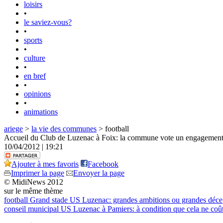
loisirs
•
le saviez-vous?
•
sports
•
culture
•
en bref
•
opinions
•
animations
ariege
>
la vie des communes
> football
Accueil du Club de Luzenac à Foix: la commune vote un engagement
10/04/2012 | 19:21
Ajouter à mes favoris
Facebook
Imprimer la page
Envoyer la page
© MidiNews 2012
sur le même thème
football
Grand stade US Luzenac: grandes ambitions ou grandes déce
conseil municipal
US Luzenac à Pamiers: à condition que cela ne coûte 