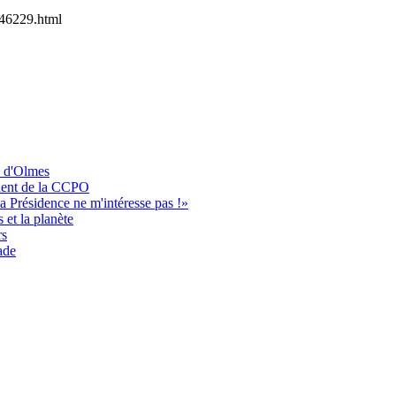
46229.html
s d'Olmes
ident de la CCPO
a Présidence ne m'intéresse pas !»
 et la planète
rs
ade