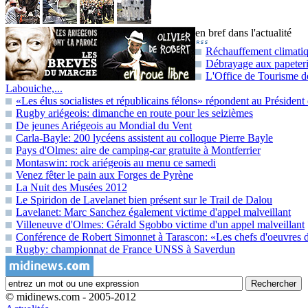
en bref dans l'actualité
Réchauffement climatiqu
Débrayage aux papeteri
L'Office de Tourisme de
Labouiche,...
«Les élus socialistes et républicains félons» répondent au Présiden
Rugby ariégeois: dimanche en route pour les seizièmes
De jeunes Ariégeois au Mondial du Vent
Carla-Bayle: 200 lycéens assistent au colloque Pierre Bayle
Pays d'Olmes: aire de camping-car gratuite à Montferrier
Montaswin: rock ariégeois au menu ce samedi
Venez fêter le pain aux Forges de Pyrène
La Nuit des Musées 2012
Le Spiridon de Lavelanet bien présent sur le Trail de Dalou
Lavelanet: Marc Sanchez également victime d'appel malveillant
Villeneuve d'Olmes: Gérald Sgobbo victime d'un appel malveillant
Conférence de Robert Simonnet à Tarascon: «Les chefs d'oeuvres de
Rugby: championnat de France UNSS à Saverdun
© midinews.com - 2005-2012