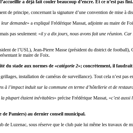
ccueillir a déjà fait couler beaucoup d’encre. Et ce n’est pas fini.
ment de principe, concernant la signature d’une convention de mise à d
 à leur demande
» a expliqué Frédérique Massat, adjointe au maire de Foi
 mais pas seulement: «
il y a dix jours, nous avons fait une réunion. Ca
dent de l’USL), Jean-Pierre Masse (président du district de football),
présentant le maire de Foix.
mité du stade aux normes de «
catégorie 2
»; concrètement, il faudrait 
grillages, installation de caméras de surveillance). Tout cela n’est pas e
s à l’impact induit sur la commune en terme d’hôtellerie et de restaur
la plupart étaient inévitables
» précise Frédérique Massat, «
c’est aussi
e de Pamiers) au dernier conseil municipal.
ub de Luzenac, sous réserve que le club paie lui même les travaux de mis