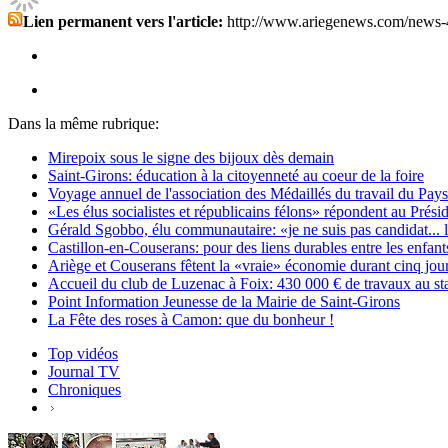
Lien permanent vers l'article:
http://www.ariegenews.com/news-
Dans la même rubrique:
Mirepoix sous le signe des bijoux dès demain
Saint-Girons: éducation à la citoyenneté au coeur de la foire
Voyage annuel de l'association des Médaillés du travail du Pay
«Les élus socialistes et républicains félons» répondent au Prés
Gérald Sgobbo, élu communautaire: «je ne suis pas candidat... l
Castillon-en-Couserans: pour des liens durables entre les enfants
Ariège et Couserans fêtent la «vraie» économie durant cinq jou
Accueil du club de Luzenac à Foix: 430 000 € de travaux au st
Point Information Jeunesse de la Mairie de Saint-Girons
La Fête des roses à Camon: que du bonheur !
Top vidéos
Journal TV
Chroniques