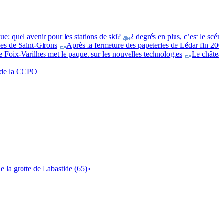
e: quel avenir pour les stations de ski?
2 degrés en plus, c’est le scé
es de Saint-Girons
Après la fermeture des papeteries de Lédar fin 200
 Foix-Varilhes met le paquet sur les nouvelles technologies
Le châtea
t de la CCPO
 la grotte de Labastide (65)»