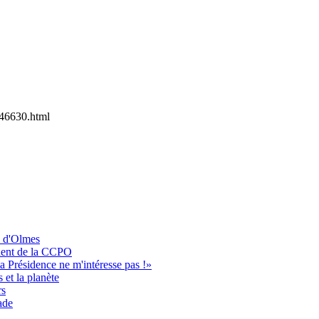
46630.html
s d'Olmes
ident de la CCPO
a Présidence ne m'intéresse pas !»
 et la planète
rs
ade