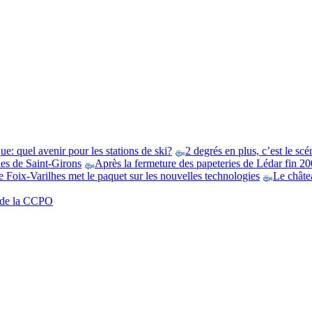
e: quel avenir pour les stations de ski?
2 degrés en plus, c’est le scé
es de Saint-Girons
Après la fermeture des papeteries de Lédar fin 200
 Foix-Varilhes met le paquet sur les nouvelles technologies
Le châtea
t de la CCPO