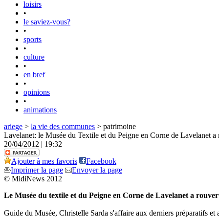
loisirs
•
le saviez-vous?
•
sports
•
culture
•
en bref
•
opinions
•
animations
ariege
>
la vie des communes
> patrimoine
Lavelanet: le Musée du Textile et du Peigne en Corne de Lavelanet a r
20/04/2012 | 19:32
Ajouter à mes favoris
Facebook
Imprimer la page
Envoyer la page
© MidiNews 2012
Le Musée du textile et du Peigne en Corne de Lavelanet a rouvert 
Guide du Musée, Christelle Sarda s'affaire aux derniers préparatifs et a