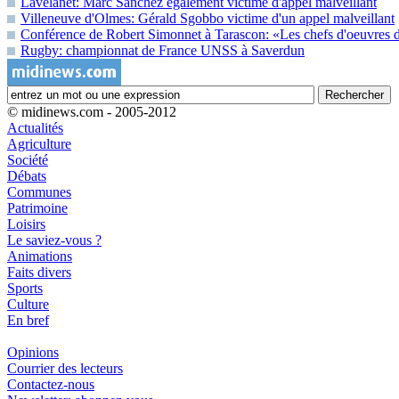
Lavelanet: Marc Sanchez également victime d'appel malveillant
Villeneuve d'Olmes: Gérald Sgobbo victime d'un appel malveillant
Conférence de Robert Simonnet à Tarascon: «Les chefs d'oeuvres de
Rugby: championnat de France UNSS à Saverdun
© midinews.com - 2005-2012
Actualités
Agriculture
Société
Débats
Communes
Patrimoine
Loisirs
Le saviez-vous ?
Animations
Faits divers
Sports
Culture
En bref
Opinions
Courrier des lecteurs
Contactez-nous