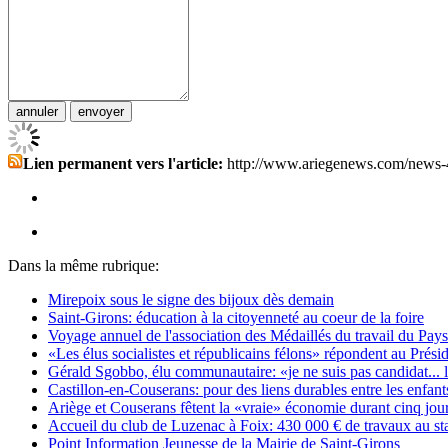
Lien permanent vers l'article:
http://www.ariegenews.com/news-
Dans la même rubrique:
Mirepoix sous le signe des bijoux dès demain
Saint-Girons: éducation à la citoyenneté au coeur de la foire
Voyage annuel de l'association des Médaillés du travail du Pay
«Les élus socialistes et républicains félons» répondent au Prés
Gérald Sgobbo, élu communautaire: «je ne suis pas candidat... l
Castillon-en-Couserans: pour des liens durables entre les enfants
Ariège et Couserans fêtent la «vraie» économie durant cinq jou
Accueil du club de Luzenac à Foix: 430 000 € de travaux au st
Point Information Jeunesse de la Mairie de Saint-Girons