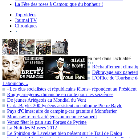
La Fête des roses à Camon: que du bonheur !
Top vidéos
Journal TV
Chroniques
en bref dans l'actualité
Réchauffement climatiqu
Débrayage aux papeteri
L'Office de Tourisme de
Labouiche,...
«Les élus socialistes et républicains félons» répondent au Présiden
Rugby ariégeois: dimanche en route pour les seizièmes
De jeunes Ariégeois au Mondial du Vent
Carla-Bayle: 200 lycéens assistent au colloque Pierre Bayle
Pays d'Olmes: aire de camping-car gratuite à Montferrier
Montaswin: rock ariégeois au menu ce samedi
Venez fêter le pain aux Forges de Pyrène
La Nuit des Musées 2012
Le Spiridon de Lavelanet bien présent sur le Trail de Dalou