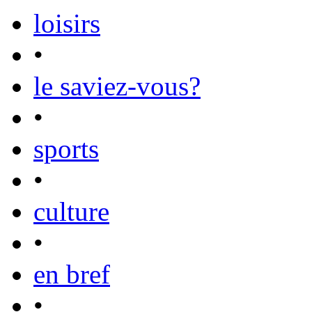
loisirs
•
le saviez-vous?
•
sports
•
culture
•
en bref
•