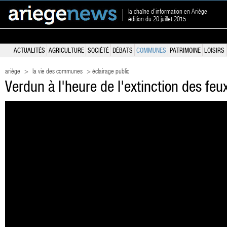
la chaîne d'information en Ariège
édition du 20 juillet 2015
ACTUALITÉS
AGRICULTURE
SOCIÉTÉ
DÉBATS
COMMUNES
PATRIMOINE
LOISIRS
ariège
>
la vie des communes
> éclairage public
Verdun à l'heure de l'extinction des feu