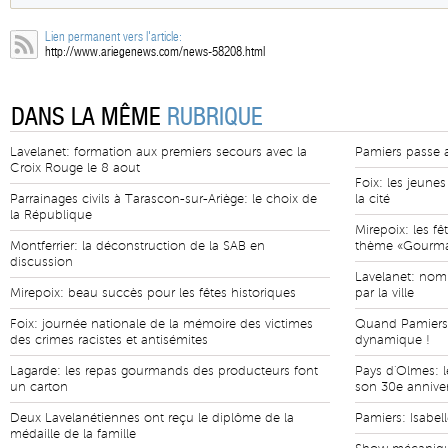
Lien permanent vers l'article:
http://www.ariegenews.com/news-58208.html
DANS LA MÊME
RUBRIQUE
Lavelanet: formation aux premiers secours avec la
Pamiers passe a
Croix Rouge le 8 aout
Foix: les jeunes
Parrainages civils à Tarascon-sur-Ariège: le choix de
la cité
la République
Mirepoix: les fê
Montferrier: la déconstruction de la SAB en
thème «Gourman
discussion
Lavelanet: nom
Mirepoix: beau succès pour les fêtes historiques
par la ville
Foix: journée nationale de la mémoire des victimes
Quand Pamiers l
des crimes racistes et antisémites
dynamique !
Lagarde: les repas gourmands des producteurs font
Pays d'Olmes: 
un carton
son 30e annivers
Deux Lavelanétiennes ont reçu le diplôme de la
Pamiers: Isabel
médaille de la famille