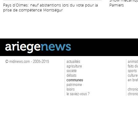
Show mécanique
Pays d'Olmes: neuf abstentions lors du vote pour la
Pamiers
prise de compétence Montségur
© midinews.com - 2005-2015
actualités
animat
agriculture
faits d
société
sports
débats
culture
communes
en bre
patrimoine
loisirs
chroniq
le saviez-vous ?
chroniq