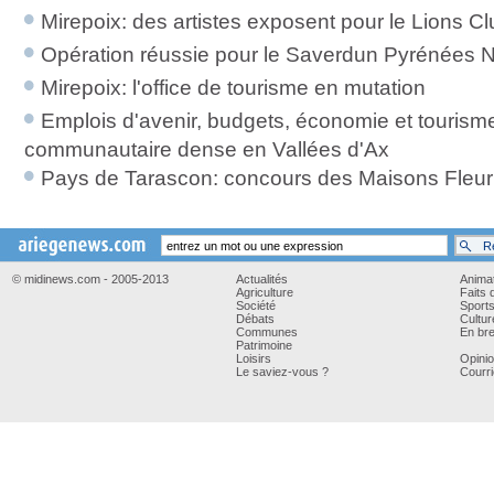
Mirepoix: des artistes exposent pour le Lions Cl
Opération réussie pour le Saverdun Pyrénées 
Mirepoix: l'office de tourisme en mutation
Emplois d'avenir, budgets, économie et tourisme
communautaire dense en Vallées d'Ax
Pays de Tarascon: concours des Maisons Fleurie
© midinews.com - 2005-2013
Actualités
Anima
Agriculture
Faits 
Société
Sport
Débats
Cultur
Communes
En bre
Patrimoine
Loisirs
Opini
Le saviez-vous ?
Courri