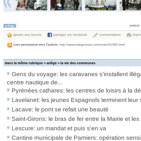
auteur:
ajouter aux favoris
partager sur facebook
commentaires
impri
Lien permanent vers l'article:
http://www.ariegenews.com/news-61080.html
dans la même rubrique > ariège >
la vie des communes
Gens du voyage: les caravanes s'installent illég
centre nautique de...
Pyrénées cathares: les centres de loisirs à la 
Lavelanet: les jeunes Espagnols terminent leur
Lacave: le pont se refait une beauté
Saint-Girons: le bras de fer entre la Mairie et l
Lescure: un mandat et puis s'en va
Cantine municipale de Pamiers: opération sensi