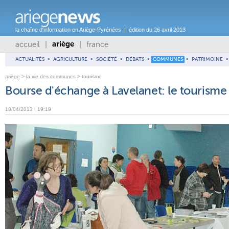
la chaîne d'information en Ariège-Pyrénées | édition du 26 avril 2013
accueil
|
|
france
ariège
ACTUALITÉS
•
AGRICULTURE
•
SOCIÉTÉ
•
DÉBATS
•
COMMUNES
•
PATRIMOINE
•
ariège
>
la vie des communes
> tourisme
Bourse d'échange à Lavelanet: le tourisme
18/04/2013 | 19:19