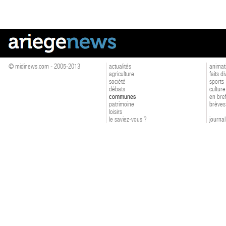
© midinews.com - 2005-2013
actualités
animat
agriculture
faits d
société
sports
débats
culture
communes
en bre
patrimoine
brèves
loisirs
le saviez-vous ?
journal