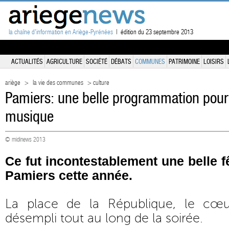
la chaîne d'information en Ariège-Pyrénées
| édition du 23 septembre 2013
ACTUALITÉS
AGRICULTURE
SOCIÉTÉ
DÉBATS
COMMUNES
PATRIMOINE
LOISIRS
ariège
>
la vie des communes
> culture
Pamiers: une belle programmation pour l
musique
© midinews 2013
Ce fut incontestablement une belle f
Pamiers cette année.
La place de la République, le cœur
désempli tout au long de la soirée.