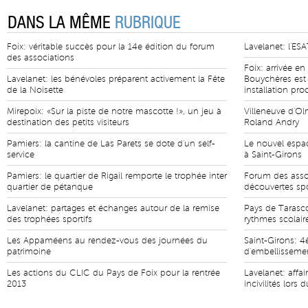
DANS LA MÊME
RUBRIQUE
Foix: véritable succès pour la 14e édition du forum
Lavelanet: l'ESA
des associations
Foix: arrivée e
Lavelanet: les bénévoles préparent activement la Fête
Bouychères est
de la Noisette
installation pr
Mirepoix: «Sur la piste de notre mascotte !», un jeu à
Villeneuve d'Ol
destination des petits visiteurs
Roland Andry
Pamiers: la cantine de Las Parets se dote d'un self-
Le nouvel espa
service
à Saint-Girons
Pamiers: le quartier de Rigail remporte le trophée inter
Forum des asso
quartier de pétanque
découvertes spo
Lavelanet: partages et échanges autour de la remise
Pays de Tarasco
des trophées sportifs
rythmes scolair
Les Appaméens au rendez-vous des journées du
Saint-Girons: 4
patrimoine
d'embellisseme
Les actions du CLIC du Pays de Foix pour la rentrée
Lavelanet: affai
2013
incivilités lors