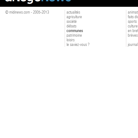
© midinews.com - 2005-2013
actualités
animat
agriculture
faits d
société
sports
débats
culture
communes
en bre
patrimoine
brèves
loisirs
le saviez-vous ?
journal