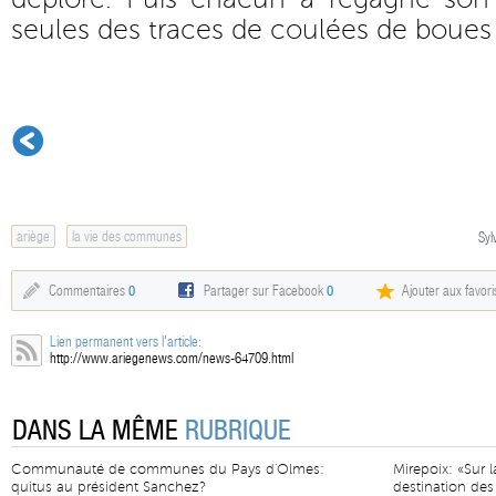
seules des traces de coulées de boues r
ariège
la vie des communes
Syl
Commentaires
0
Partager sur Facebook
0
Ajouter aux favori
Lien permanent vers l'article:
http://www.ariegenews.com/news-64709.html
DANS LA MÊME
RUBRIQUE
Communauté de communes du Pays d'Olmes:
Mirepoix: «Sur l
quitus au président Sanchez?
destination des 