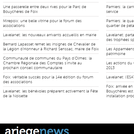
Une passerelle entre deux rives pour le Parc de
Pamiers: la can
Bouychères de Foix
service
Mirepoix: une belle vitrine pour le forum des
Pamiers: le quar
associations
quartier de pé
Lavelanet: les nouveaux arrivants accueillis en mairie
Lavelanet: part
des trophées sp
Bernard Lapasset remet les insignes de Chevalier de
la Légion d'Honneur à Richard Senssac, maire de Foix
Les Appaméens 
patrimoine
Communauté de communes du Pays d'Olmes: la
Chambre Régionale des Comptes s'invite au
Les actions du 
prochain conseil communautaire
2013
Foix: véritable succès pour la 14e édition du forum
Lavelanet: l'ESA
des associations
Foix: arrivée e
Lavelanet: les bénévoles préparent activement la Fête
Bouychères est
de la Noisette
installation pr