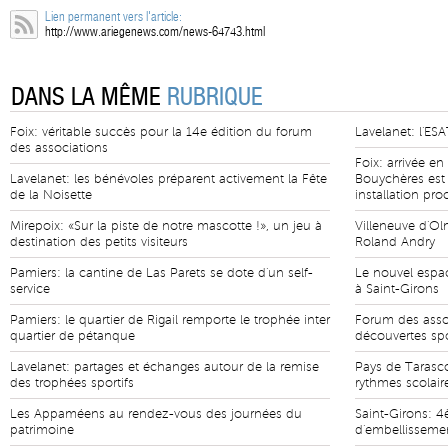
Lien permanent vers l'article:
http://www.ariegenews.com/news-64743.html
DANS LA MÊME
RUBRIQUE
Foix: véritable succès pour la 14e édition du forum
Lavelanet: l'ESA
des associations
Foix: arrivée e
Lavelanet: les bénévoles préparent activement la Fête
Bouychères est
de la Noisette
installation pr
Mirepoix: «Sur la piste de notre mascotte !», un jeu à
Villeneuve d'Ol
destination des petits visiteurs
Roland Andry
Pamiers: la cantine de Las Parets se dote d'un self-
Le nouvel espa
service
à Saint-Girons
Pamiers: le quartier de Rigail remporte le trophée inter
Forum des asso
quartier de pétanque
découvertes spo
Lavelanet: partages et échanges autour de la remise
Pays de Tarasco
des trophées sportifs
rythmes scolair
Les Appaméens au rendez-vous des journées du
Saint-Girons: 4
patrimoine
d'embellisseme