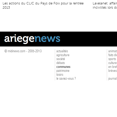
Les actions du CLIC du Pays de Foix pour la rentrée
Lavelanet: affai
2013
incivilités lors
© midinews.com - 2005-2013
actualités
animat
agriculture
faits d
société
sports
débats
culture
communes
en bre
patrimoine
brèves
loisirs
le saviez-vous ?
journal