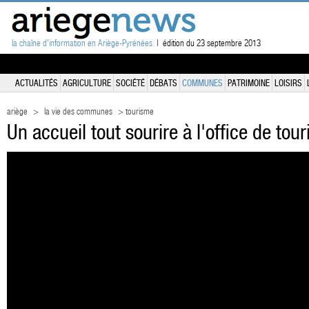
la chaîne d'information en Ariège-Pyrénées
| édition du 23 septembre 2013
ACTUALITÉS
AGRICULTURE
SOCIÉTÉ
DÉBATS
COMMUNES
PATRIMOINE
LOISIRS
ariège
>
la vie des communes
> tourisme
Un accueil tout sourire à l'office de to