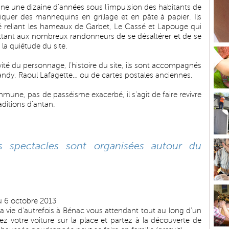
eine une dizaine d’années sous l’impulsion des habitants de
briquer des mannequins en grillage et en pâte à papier. Ils
ié reliant les hameaux de Garbet, Le Cassé et Lapouge qui
ttant aux nombreux randonneurs de se désaltérer et de se
la quiétude du site.
vité du personnage, l’histoire du site, ils sont accompagnés
Sandy, Raoul Lafagette… ou de cartes postales anciennes.
une, pas de passéisme exacerbé, il s’agit de faire revivre
aditions d’antan.
s spectacles sont organisées autour du
 au 6 octobre 2013
la vie d’autrefois à Bénac vous attendant tout au long d’un
sez votre voiture sur la place et partez à la découverte de