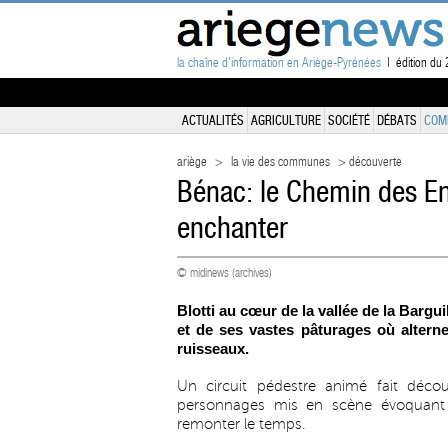
la chaîne d'information en Ariège-Pyrénées
| édition du
ACTUALITÉS
AGRICULTURE
SOCIÉTÉ
DÉBATS
COM
ariège
>
la vie des communes
> découverte
Bénac: le Chemin des En
enchanter
© midinews (archives)
Blotti au cœur de la vallée de la Bargui
et de ses vastes pâturages où alterne
ruisseaux.
Un circuit pédestre animé fait décou
personnages mis en scène évoquant l’hi
remonter le temps.