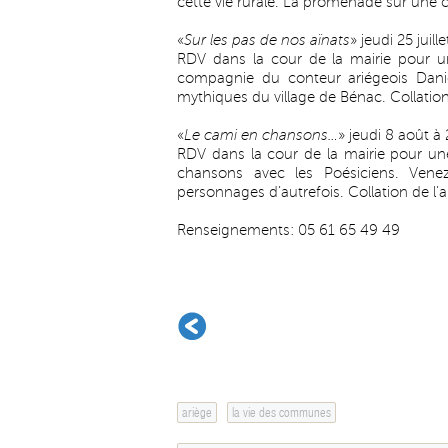
cette vie rurale. La promenade sur une c
«
Sur les pas de nos aïnats
» jeudi 25 juill
RDV dans la cour de la mairie pour 
compagnie du conteur ariégeois Dani
mythiques du village de Bénac. Collation de
«
Le cami en chansons…
» jeudi 8 août à
RDV dans la cour de la mairie pour un
chansons avec les Poésiciens. Venez
personnages d’autrefois. Collation de l’ami
Renseignements: 05 61 65 49 49
ariège
la vie des communes