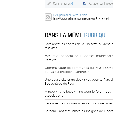
Commentaires
0
Partager sur Faceb
Lien permanent vers l'article:
http://www.ariegenews.com/news-64745.html
DANS LA MÊME
RUBRIQUE
Lavelanet: les contes de la Noisette ouvrent l
festivités
Mesure et pondération au conseil municipal 
Pamiers
Communauté de communes du Pays d'Olme
quitus au président Sanchez?
Une passerelle entre deux rives pour le Parc 
Bouychères de Foix
Mirepoix: une belle vitrine pour le forum des
associations
Lavelanet: les nouveaux arrivants accueillis e
Bernard Lapasset remet les insignes de Cheva