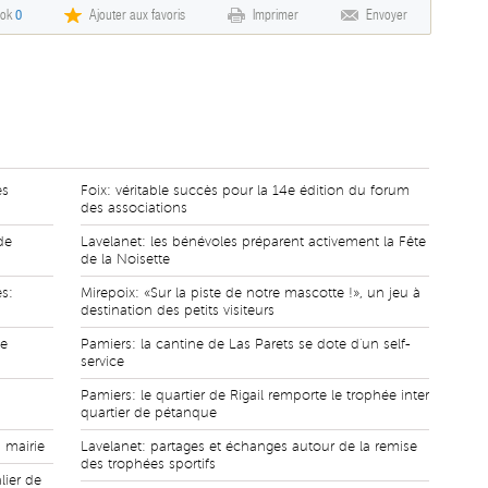
ook
0
Ajouter aux favoris
Imprimer
Envoyer
es
Foix: véritable succès pour la 14e édition du forum
des associations
de
Lavelanet: les bénévoles préparent activement la Fête
de la Noisette
s:
Mirepoix: «Sur la piste de notre mascotte !», un jeu à
destination des petits visiteurs
de
Pamiers: la cantine de Las Parets se dote d'un self-
service
Pamiers: le quartier de Rigail remporte le trophée inter
quartier de pétanque
n mairie
Lavelanet: partages et échanges autour de la remise
des trophées sportifs
lier de