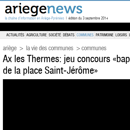
la chaîne d'information en Ariège-Pyrénées
| édition du 3 septembre 2014
ACTUALITÉS
AGRICULTURE
SOCIÉTÉ
DÉBATS
COMMUNES
PATRIMOINE
LOISIRS
ariège
>
la vie des communes
> communes
Ax les Thermes: jeu concours «bapt
de la place Saint-Jérôme»