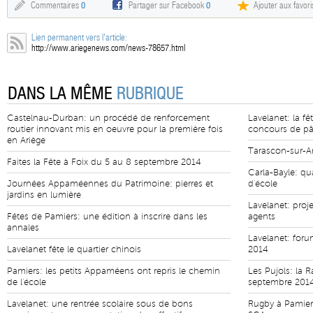
Commentaires
0
Partager sur Facebook
0
Ajouter aux favori
Lien permanent vers l'article:
http://www.ariegenews.com/news-78657.html
DANS LA MÊME
RUBRIQUE
Castelnau-Durban: un procédé de renforcement
Lavelanet: la fê
routier innovant mis en oeuvre pour la première fois
concours de pât
en Ariège
Tarascon-sur-Ar
Faites la Fête à Foix du 5 au 8 septembre 2014
Carla-Bayle: qu
Journées Appaméennes du Patrimoine: pierres et
d'école
jardins en lumière
Lavelanet: proj
Fêtes de Pamiers: une édition à inscrire dans les
agents
annales
Lavelanet: foru
Lavelanet fête le quartier chinois
2014
Pamiers: les petits Appaméens ont repris le chemin
Les Pujols: la R
de l'école
septembre 201
Lavelanet: une rentrée scolaire sous de bons
Rugby à Pamiers