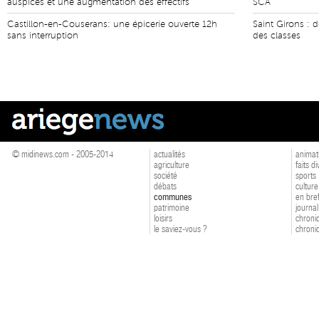
auspices et une augmentation des effectifs
SCA
Castillon-en-Couserans: une épicerie ouverte 12h
Saint Girons : d
sans interruption
des classes
© midinews.com - 2005-2014
actualités
animat
agriculture
faits d
société
sports
débats
culture
communes
en bre
patrimoine
journal
loisirs
chroniq
le saviez-vous ?
chroniq