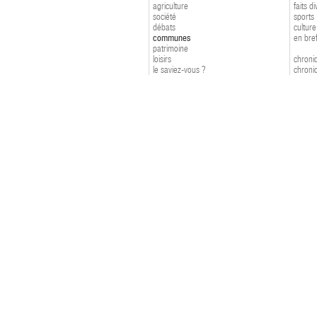
agriculture
faits d
société
sports
débats
culture
communes
en bre
patrimoine
loisirs
chroniq
le saviez-vous ?
chroniq