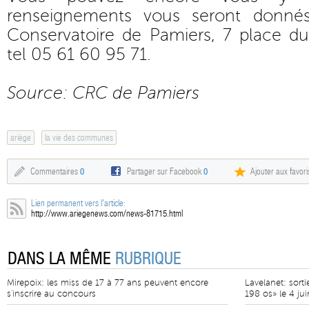
renseignements vous seront donnés
Conservatoire de Pamiers, 7 place du
tel 05 61 60 95 71.
Source: CRC de Pamiers
ariège
la vie des communes
Commentaires
0
Partager sur Facebook
0
Ajouter aux favori
Lien permanent vers l'article:
http://www.ariegenews.com/news-81715.html
DANS LA MÊME
RUBRIQUE
Mirepoix: les miss de 17 à 77 ans peuvent encore
Lavelanet: sort
s'inscrire au concours
198 os» le 4 ju