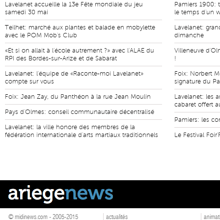
Lavelanet accueille la 13e Fête mondiale du jeu
Pamiers 1900: t
samedi 30 mai
le temps d'un 
Teilhet: marché aux plantes et balade en mobylette
Lavelanet: gra
avec le POM Mob's Club
dimanche
«Et si on allait à l'école autrement ?» avec l'ALAE du
Villeneuve d'Ol
RPI des Bordes-sur-Arize et de Sabarat
!
Lavelanet: l'équipe de «Raconte-moi Lavelanet»
Foix: Norbert M
compte sur vous
signature du Pa
Foix: Jean Zay, du Panthéon à la rue Jean Moulin
Lavelanet: les a
cabaret offert a
Pays d'Olmes: conseil communautaire décentralisé
Pamiers: les co
Lavelanet: la ville honore des membres de la
fédération internationale d'arts martiaux traditionnels
Le Festival Foi
© midinews.com - 2005-2015
actualités
animat